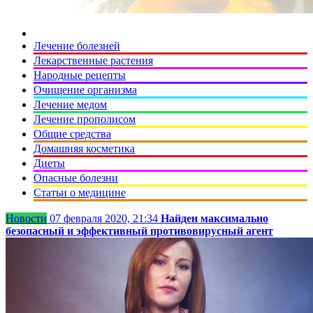
Лечение болезней
Лекарственные растения
Народные рецепты
Очищение организма
Лечение медом
Лечение прополисом
Общие средства
Домашняя косметика
Диеты
Опасные болезни
Статьи о медицине
Новости
07 февраля 2020, 21:34
Найден максимально
безопасный и эффективный противовирусный агент