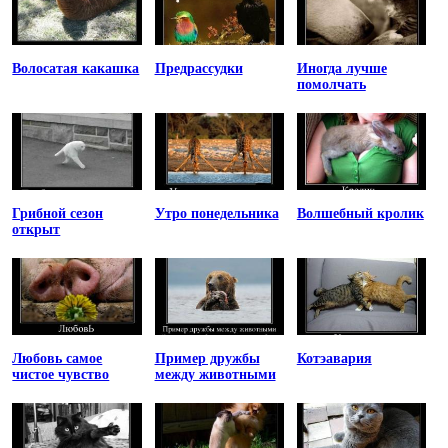
Волосатая какашка
Предрассудки
Иногда лучше
помолчать
Грибной сезон
Утро понедельника
Волшебный кролик
открыт
Любовь самое
Пример дружбы
Котэавария
чистое чувство
между животными