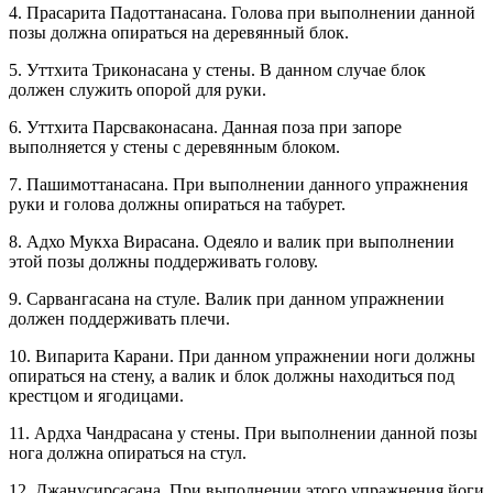
4. Прасарита Падоттанасана. Голова при выполнении данной
позы должна опираться на деревянный блок.
5. Уттхита Триконасана у стены. В данном случае блок
должен служить опорой для руки.
6. Уттхита Парсваконасана. Данная поза при запоре
выполняется у стены с деревянным блоком.
7. Пашимоттанасана. При выполнении данного упражнения
руки и голова должны опираться на табурет.
8. Адхо Мукха Вирасана. Одеяло и валик при выполнении
этой позы должны поддерживать голову.
9. Сарвангасана на стуле. Валик при данном упражнении
должен поддерживать плечи.
10. Випарита Карани. При данном упражнении ноги должны
опираться на стену, а валик и блок должны находиться под
крестцом и ягодицами.
11. Ардха Чандрасана у стены. При выполнении данной позы
нога должна опираться на стул.
12. Джанусирсасана. При выполнении этого упражнения йоги