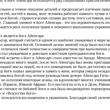
сти, в йоге Айенгара используется ряд специальных приспособле
ьное и точное описание деталей и предполагает изучение прана-
стей, костей и мышц, мозг человека работает намного лучше и б
ся йогой, стараются всеми силами достичь этого состояния, ко
. Главный элемент в йоге Айенгара - это последовательность по
ижается риск получения травм и неверного выполнения упражне
х является йога Айенгара.
р, который считается одним из наиболее уважаемых в мире маст
 заниматься йогой. Основной целью занятий тогда было восстан
а отличался своей точностью и совершенством при выполнении у
 стал уважаемым и довольно известным преподавателем йоги.
той встречи о йоге и Айенгаре стало известно на Западе. Мену
риходило много людей, после чего Айенгара был вновь приглаше
ольшой массы людей, но в его помещениях не было достаточно м
йоги назвал заведение в память о жене, которая умерла незадо
нимались йогой под четким руководством дочери Айенгара Гиты 
, но исполняя некоторые асаны, он вдохновляет многих учеников
, Израиле, Южной Африке. Его институты есть и в Дели, Райшик
е считают ее библией йоги и она была неоднократно переведена
» и «Искусство йоги».
, пользуются восхищением и уважением. Благодаря своей увлече