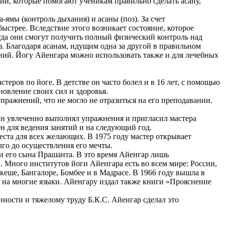
ний, которые помогают ученикам правильно сделать асану,
ямы (контроль дыхания) и асаны (поз). За счет
ыстрее. Вследствие этого возникает состояние, которое
гда они смогут получить полный физический контроль над
з. Благодаря асанам, идущим одна за другой в правильном
ний. Йогу Айенгара можно использовать также и для лечебных
еров по йоге. В детстве он часто болел и в 16 лет, с помощью
овление своих сил и здоровья.
пражнений, что не могло не отразиться на его преподавании.
хин увлеченно выполнял упражнения и пригласил мастера
н для ведения занятий и на следующий год.
еста для всех желающих. В 1975 году мастер открывает
лго до осуществления его мечты.
и его сына Прашанта. В это время Айенгар лишь
. Много институтов йоги Айенгара есть во всем мире: России,
еше, Бангалоре, Бомбее и в Мадрасе. В 1966 году вышла в
 на многие языки. Айенгару издал также книги «Прояснение
нности и тяжелому труду Б.К.С. Айенгар сделал это