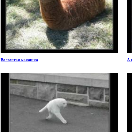
Волосатая какашка
А 