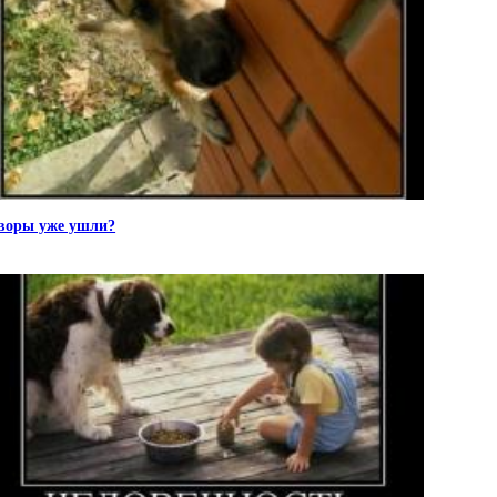
воры уже ушли?