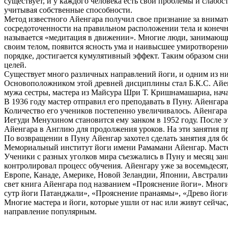
существует, и у каждого человека есть свои проблемы и слабо
учитывая собственные способности.
Метод известного Айенгара получил свое признание за внимател
сосредоточенности на правильном расположении тела и конечно
называется «медитация в движении». Многие люди, занимающие
своим телом, появится ясность ума и наивысшее умиротворение
порядке, достигается кумулятивный эффект. Таким образом сн
целей.
Существует много различных направлений йоги, и одним из ни
Основоположником этой древней дисциплины стал Б.К.С. Айенга
мужа сестры, мастера из Майсура Шри Т. Кришнамашариа, начал
В 1936 году мастер отправил его преподавать в Пуну. Айенгар
Количество его учеников постепенно увеличивалось. Айенгара
Иегуди Менухином становится ему занком в 1952 году. После э
Айенгара в Англию для продолжения уроков. На эти занятия п
По возвращении в Пуну Айенгар захотел сделать занятия для б
Мемориальный институт йоги имени Рамамани Айенгар. Мастер 
Ученики с разных уголков мира съезжались в Пуну и месяц за
контролировал процесс обучения. Айенгару уже за восемьдесят
Европе, Канаде, Америке, Новой Зеландии, Японии, Австралии
свет книга Айенгара под названием «Прояснение йоги». Многи
сутр йоги Патанджали», «Прояснение пранаямы», «Древо йоги
Многие мастера и йоги, которые ушли от нас или живут сейчас
направление популярным.