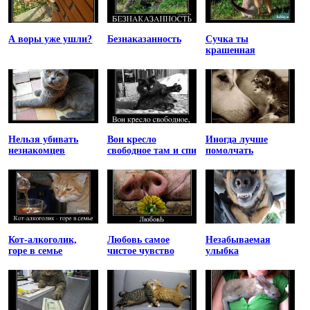
А воры уже ушли?
Безнаказанность
Сучка ты
крашенная
Нельзя убивать
Вон кресло
Иногда лучше
незнакомцев
свободное там и спи
помолчать
Кот-алкоголик,
Любовь самое
Незабываемая
горе в семье
чистое чувство
улыбка