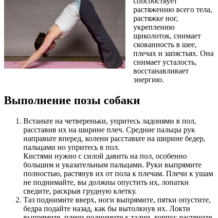
способствует
растяжению всего тела,
растяжке ног,
укреплению
щиколоток, снимает
скованность в шее,
плечах и запястьях. Она
снимает усталость,
восстанавливает
энергию.
Выполнение позы собаки
Встаньте на четвереньки, упритесь ладонями в пол,
расставив их на ширине плеч. Средние пальцы рук
направьте вперед, колени расставьте на ширине бедер,
пальцами но упритесь в пол.
Кистями нужно с силой давить на пол, особенно
большим и указательным пальцами. Руки выпрямите
полностью, растянув их от пола к плечам. Плечи к ушам
не поднимайте, вы должны опустить их, лопатки
сведите, раскрыв грудную клетку.
Таз поднимите вверх, ноги выпрямите, пятки опустите,
бедра подайте назад, как бы вытолкнув их. Локти
выпрямите, плечи поднимите к талии, корпус растяните