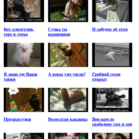
Кот-алкоголик,
Сучка ты
И забудем об этом
горе в семье
крашенная
Я знаю где Ваши
А воры уже ушли?
Грибной сезон
тапки
открыт
Предрассудки
Волосатая какашка
Вон кресло
свободное там и спи