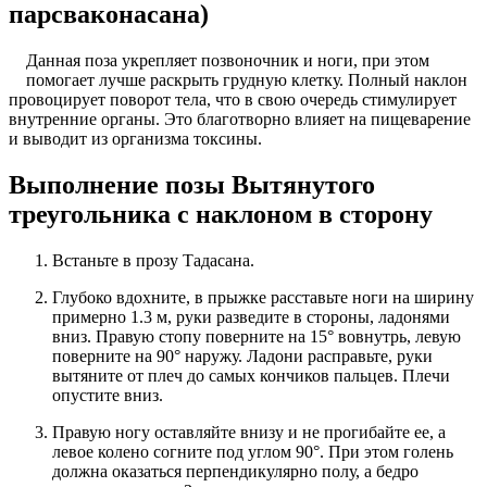
парсваконасана)
Данная поза укрепляет позвоночник и ноги, при этом
помогает лучше раскрыть грудную клетку. Полный наклон
провоцирует поворот тела, что в свою очередь стимулирует
внутренние органы. Это благотворно влияет на пищеварение
и выводит из организма токсины.
Выполнение позы Вытянутого
треугольника с наклоном в сторону
Встаньте в прозу Тадасана.
Глубоко вдохните, в прыжке расставьте ноги на ширину
примерно 1.3 м, руки разведите в стороны, ладонями
вниз. Правую стопу поверните на 15° вовнутрь, левую
поверните на 90° наружу. Ладони расправьте, руки
вытяните от плеч до самых кончиков пальцев. Плечи
опустите вниз.
Правую ногу оставляйте внизу и не прогибайте ее, а
левое колено согните под углом 90°. При этом голень
должна оказаться перпендикулярно полу, а бедро