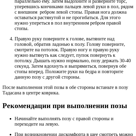
параллельно ему. Затем выдохните и разверните торс,
уперевшись кончиками пальцев левой руки в пол, рядом
с внешним ребром левой стопы. Правая нога должна
оставаться растянутой и не прогибаться. Для этого
нужно упереться в пол внутренним ребром правой
стопы.
Правую руку поверните к голове, вытяните над
головой, обратив ладонью к полу. Голову поверните,
смотрите на потолок. Правую ногу и правую руку
нужно вытянуть как следует, пупок повернуть к
потолку. Дышать нужно нормально, позу держать 30-40
секунд. Затем вдохнуть и выпрямиться, повернув обе
стопы вперед. Положите руки на бедра и повторите
данную позу с другой стороны.
После выполнения этой позы в обе стороны встаньте в позу
Тадасана в центре коврика.
Рекомендации при выполнении позы
Начинайте выполнять позу с правой стороны и
переходите на левую.
При возникновении дискомфорта в шее смотреть можно