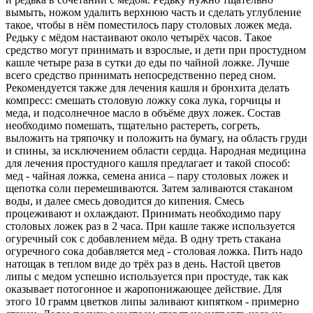
вымыть, ножом удалить верхнюю часть и сделать углубление
такое, чтобы в нём поместилось пару столовых ложек меда.
Редьку с мёдом настаивают около четырёх часов. Такое
средство могут принимать и взрослые, и дети при простудном
кашле четыре раза в сутки до еды по чайной ложке. Лучше
всего средство принимать непосредственно перед сном.
Рекомендуется также для лечения кашля и бронхита делать
компресс: смешать столовую ложку сока лука, горчицы и
меда, и подсолнечное масло в объёме двух ложек. Состав
необходимо помешать, тщательно растереть, согреть,
выложить на тряпочку и положить на бумагу, на область груди
и спины, за исключением области сердца. Народная медицина
для лечения простудного кашля предлагает и такой способ:
мед - чайная ложка, семена аниса – пару столовых ложек и
щепотка соли перемешиваются. Затем заливаются стаканом
воды, и далее смесь доводится до кипения. Смесь
процеживают и охлаждают. Принимать необходимо пару
столовых ложек раз в 2 часа. При кашле также используется
огуречный сок с добавлением мёда. В одну треть стакана
огуречного сока добавляется мед - столовая ложка. Пить надо
натощак в теплом виде до трёх раз в день. Настой цветов
липы с медом успешно используется при простуде, так как
оказывает потогонное и жаропонижающее действие. Для
этого 10 грамм цветков липы заливают кипятком - примерно