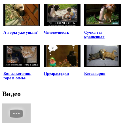
А воры уже ушли?
Человечность
Сучка ты
крашенная
Кот-алкоголик,
Предрассудки
Котэавария
горе в семье
Видео