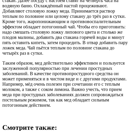
стакан. Далее посуду с настоем ставят на четверть часа на
водяную баню. Охлаждённый настой процеживают.
Добавляют столовую ложку меда. Принимается раствор
теплым по половине или целому стакану до трёх раз в сутки.
Кроме того, жаропонижающим и противовоспалительным
эффектом обладает потогонный чай. Чтобы его приготовить:
надо смешать столовую ложку липового цвета и столько же
плодов малины, добавить два стакана горячей воды и минут
пять оставить кипеть, затем процедить. В отвар добавить пару
ложек меда. Чай пьётся теплым по половине стакана до
четырёх раз в сутки.
Таким образом, мед действительно эффективен и пользуется
заслуженной популярностью при лечении простудных
заболеваний. В качестве противопростудного средства он
может применяться и в чистом виде и с другими продуктами.
Например, мёд очень полезен при сочетании его с теплым
молоком, а также с соком лимона. Важно учесть, что прием
меда при простудных заболеваниях должен сопровождаться
постельным режимом, так как мед обладает сильным
потогонным действием.
Смотрите также: