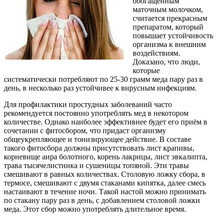
обогащенным
маточным молочком,
считается прекрасным
препаратом, который
повышает устойчивость
организма к внешним
воздействиям.
Доказано, что люди,
которые
систематически потребляют по 25-30 грамм меда пару раз в
день, в несколько раз устойчивее к вирусным инфекциям.
Для профилактики простудных заболеваний часто
рекомендуется постоянно употреблять мед в некотором
количестве. Однако наиболее эффективнее будет его приём в
сочетании с фитосбором, что придаст организму
общеукрепляющее и тонизирующее действие. В составе
такого фитосбора должны присутствовать лист крапивы,
корневище аира болотного, корень лакрицы, лист эвкалипта,
трава тысячелистника и сушеницы топяной. Эти травы
смешивают в равных количествах. Столовую ложку сбора, в
термосе, смешивают с двумя стаканами кипятка, далее смесь
настаивают в течение ночи. Такой настой можно принимать
по стакану пару раз в день, с добавлением столовой ложки
меда. Этот сбор можно употреблять длительное время.