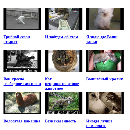
Грибной сезон
И забудем об этом
Я знаю где Ваши
открыт
тапки
Вон кресло
Кот
Волшебный кролик
свободное там и спи
неприкосновенное
животное
Волосатая какашка
Безнаказанность
Иногда лучше
помолчать