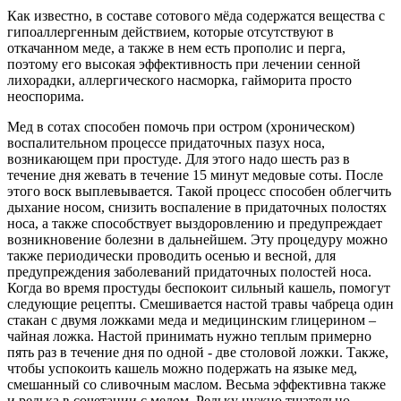
Как известно, в составе сотового мёда содержатся вещества с
гипоаллергенным действием, которые отсутствуют в
откачанном меде, а также в нем есть прополис и перга,
поэтому его высокая эффективность при лечении сенной
лихорадки, аллергического насморка, гайморита просто
неоспорима.
Мед в сотах способен помочь при остром (хроническом)
воспалительном процессе придаточных пазух носа,
возникающем при простуде. Для этого надо шесть раз в
течение дня жевать в течение 15 минут медовые соты. После
этого воск выплевывается. Такой процесс способен облегчить
дыхание носом, снизить воспаление в придаточных полостях
носа, а также способствует выздоровлению и предупреждает
возникновение болезни в дальнейшем. Эту процедуру можно
также периодически проводить осенью и весной, для
предупреждения заболеваний придаточных полостей носа.
Когда во время простуды беспокоит сильный кашель, помогут
следующие рецепты. Смешивается настой травы чабреца один
стакан с двумя ложками меда и медицинским глицерином –
чайная ложка. Настой принимать нужно теплым примерно
пять раз в течение дня по одной - две столовой ложки. Также,
чтобы успокоить кашель можно подержать на языке мед,
смешанный со сливочным маслом. Весьма эффективна также
и редька в сочетании с медом. Редьку нужно тщательно