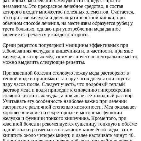
различных заболеваниях желудка этот продукт просто
незаменим. Это прекрасное лечебное средство, в состав
которого входит множество полезных элементов. Считается,
что при язве желудка и двенадцатиперстной кишки, при
обычном способе лечения, на месте язвы образуется рубец у
трети больных, однако при употреблении меда данное
явление встречается у каждого второго.
Среди рецептов популярной медицины эффективных при
заболеваниях желудка и кишечника и, в частности, при язве
желудка, в которых мёд занимает почётное центральное место,
можно выделить следующие рецепты.
При язвенной болезни столовую ложку меда растворяют в
теплой воде и принимают за пару часов до еды или спустя
пару часов после. Следует учесть, что подобный теплый
раствор меда и воды приводит к снижению гиперсекреции
соляной кислоты желудка, а повышает ее холодный раствор.
Учитывать эту особенность наиболее важно при лечении
гастритов с различной степенью кислотности. Мед оказывает
хорошее влияние на секреторные и моторные функции
желудка и функции тонкого кишечника. Кроме того, при
язвенной болезни рекомендуется сушеницу топяную в объёме
одной ложки размешать со стаканом кипячёной воды, затем
кипятить около четырёх минут, и далее настаивать минут 40.
В конце при кипячении нужно добавить мед чайную ложку –