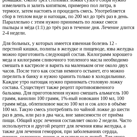
измельчить и залить кипятком, примерно пол литра, в
термосе, затем настоять и процедить смесь. Употребляется
сбор в теплом виде и натощак, по 200 мл до трёх раз в день.
Параллельно с этим нужно принимать по ложке смеси
пыльцы и мёда (1:1) до трёх раз в течение дня. Лечение длится
2-4 недели.
Для больных, у которых имеется язвенная болезнь 12 -
перстной кишки, полипы в желудке и пищеводе, язва желудка
можно приготовить следующий состав. Килограмм хорошего
меда и килограмм сливочного топленого масла необходимо
смешать в кастрюле и варить на маленьком огне около двух
часов. После того как состав немного остынет, его можно
перелить в банку и нужно хранить только в холодильнике.
Каждое утро натощак нужно принимать столовую ложку
состава. Существует также рецепт противоязвенного
бальзама. Для приготовления нужно смешать альмагель 100
грамм, ванилин 100 грамм, 1%-ный новокаин 100 мл, 100
грамм мёда, облепиховое масло 100 мл и сок алоэ в объёме
100 мл. Такую смесь употреблять по чайной ложке до шести
раз в день, или раз в два часа, вне зависимости от приёма
пищи. Общий курс лечения составляет около 2 недели. Часто
используется и другой рецепт для лечения язвы желудка, а
также для лечения геморроя, при заболеваниях сердца,
печени, селезенки, почек и дыхательных путей. Для этого