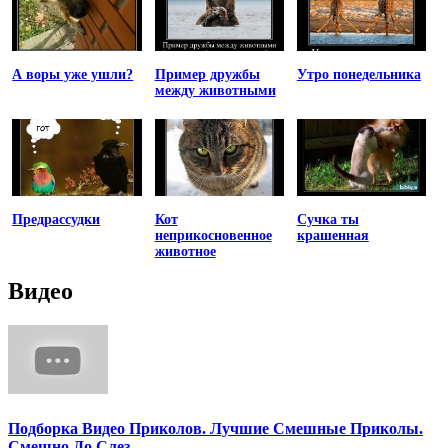
А воры уже ушли?
Пример дружбы
Утро понедельника
между животными
Предрассудки
Кот
Сучка ты
неприкосновенное
крашенная
животное
Видео
Подборка Видео Приколов. Лучшие Смешные Приколы.
Смешно До Слез.