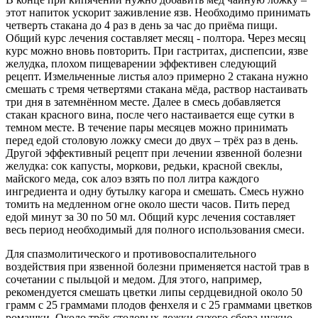
этот напиток ускорит заживление язв. Необходимо принимать
четверть стакана до 4 раз в день за час до приёма пищи.
Общий курс лечения составляет месяц - полтора. Через месяц
курс можно вновь повторить. При гастритах, диспепсии, язве
желудка, плохом пищеварении эффективен следующий
рецепт. Измельченные листья алоэ примерно 2 стакана нужно
смешать с тремя четвертями стакана мёда, раствор настаивать
три дня в затемнённом месте. Далее в смесь добавляется
стакан красного вина, после чего настаивается еще сутки в
темном месте. В течение пары месяцев можно принимать
перед едой столовую ложку смеси до двух – трёх раз в день.
Другой эффективный рецепт при лечении язвенной болезни
желудка: сок капусты, моркови, редьки, красной свеклы,
майского меда, сок алоэ взять по пол литра каждого
ингредиента и одну бутылку кагора и смешать. Смесь нужно
томить на медленном огне около шести часов. Пить перед
едой минут за 30 по 50 мл. Общий курс лечения составляет
весь период необходимый для полного использования смеси.
Для спазмолитического и противовоспалительного
воздействия при язвенной болезни применяется настой трав в
сочетании с пыльцой и медом. Для этого, например,
рекомендуется смешать цветки липы сердцевидной около 50
грамм с 25 граммами плодов фенхеля и с 25 граммами цветков
ромашки. Около трёх столовых ложки сухого сбора нужно