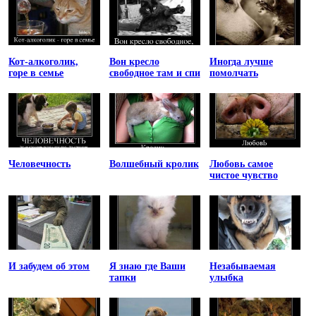
Кот-алкоголик,
Вон кресло
Иногда лучше
горе в семье
свободное там и спи
помолчать
Человечность
Волшебный кролик
Любовь самое
чистое чувство
И забудем об этом
Я знаю где Ваши
Незабываемая
тапки
улыбка