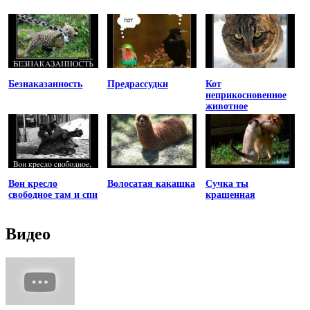
Безнаказанность
Предрассудки
Кот
неприкосновенное
животное
Вон кресло
Волосатая какашка
Сучка ты
свободное там и спи
крашенная
Видео