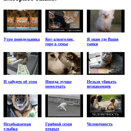
Утро понедельника
Кот-алкоголик,
Я знаю где Ваши
горе в семье
тапки
И забудем об этом
Иногда лучше
Нельзя убивать
помолчать
незнакомцев
Незабываемая
Грибной сезон
Человечность
улыбка
открыт