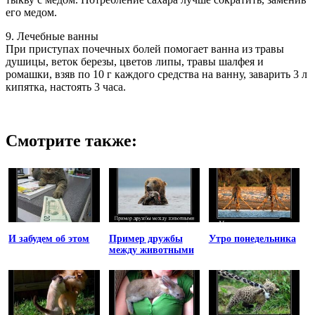
его медом.
9. Лечебные ванны
При приступах почечных болей помогает ванна из травы
душицы, веток березы, цветов липы, травы шалфея и
ромашки, взяв по 10 г каждого средства на ванну, заварить 3 л
кипятка, настоять 3 часа.
Смотрите также:
И забудем об этом
Пример дружбы
Утро понедельника
между животными