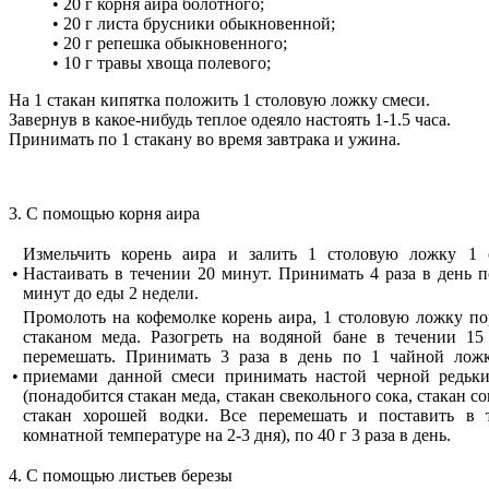
• 20 г корня аира болотного;
• 20 г листа брусники обыкновенной;
• 20 г репешка обыкновенного;
• 10 г травы хвоща полевого;
На 1 стакан кипятка положить 1 столовую ложку смеси.
Завернув в какое-нибудь теплое одеяло настоять 1-1.5 часа.
Принимать по 1 стакану во время завтрака и ужина.
3. С помощью корня аира
Измельчить корень аира и залить 1 столовую ложку 1 с
•
Настаивать в течении 20 минут. Принимать 4 раза в день п
минут до еды 2 недели.
Промолоть на кофемолке корень аира, 1 столовую ложку по
стаканом меда. Разогреть на водяной бане в течении 15
перемешать. Принимать 3 раза в день по 1 чайной лож
•
приемами данной смеси принимать настой черной редьки
(понадобится стакан меда, стакан свекольного сока, стакан с
стакан хорошей водки. Все перемешать и поставить в 
комнатной температуре на 2-3 дня), по 40 г 3 раза в день.
4. С помощью листьев березы