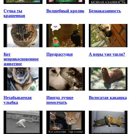
Сучка ты
Волшебный кролик
Безнаказанность
крашенная
Кот
Предрассудки
А воры уже ушли?
неприкосновенное
животное
Незабываемая
Иногда лучше
Волосатая какашка
улыбка
помолчать