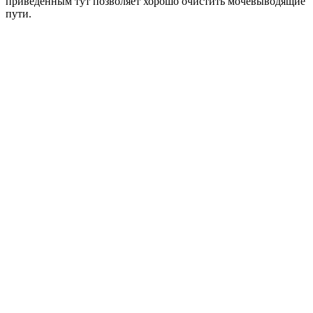
приведенным тут позволяет хорошо очистить мочевыводящие
пути.