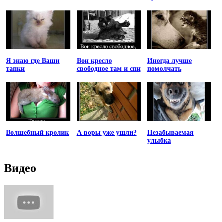
Я знаю где Ваши
Вон кресло
Иногда лучше
тапки
свободное там и спи
помолчать
Волшебный кролик
А воры уже ушли?
Незабываемая
улыбка
Видео