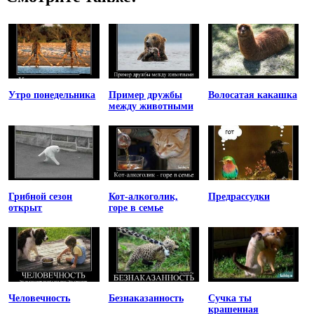
Утро понедельника
Пример дружбы
Волосатая какашка
между животными
Грибной сезон
Кот-алкоголик,
Предрассудки
открыт
горе в семье
Человечность
Безнаказанность
Сучка ты
крашенная