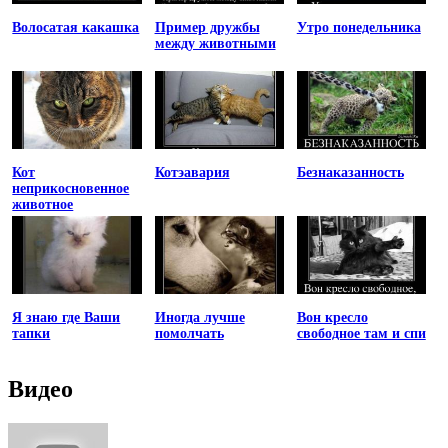
Волосатая какашка
Пример дружбы
Утро понедельника
между животными
Кот
Котэавария
Безнаказанность
неприкосновенное
животное
Я знаю где Ваши
Иногда лучше
Вон кресло
тапки
помолчать
свободное там и спи
Видео