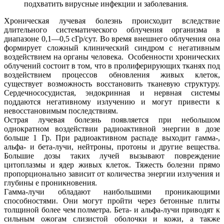
подхватить вирусные инфекции и заболевания.
Хроническая лучевая болезнь происходит вследствие
длительного систематического облучения организма в
диапазоне 0,1—0,5 сГр/сут. Во время внешнего облучения она
формирует сложный клинический синдром с негативным
воздействием на органы человека. Особенности хронических
облучений состоит в том, что в пролиферирующих тканях под
воздействием процессов обновления живых клеток,
существует возможность восстановить тканевую структуру.
Сердечнососудистая, эндокринная и нервная системы
поддаются негативному излучению и могут привести к
невосстановимым последствиям.
Острая лучевая болезнь появляется при небольшом
однократном воздействии радиоактивной энергии в дозе
больше 1 Гр. При радиоактивном распаде выходит гамма-,
альфа- и бета-лучи, нейтроны, протоны и другие вещества.
Большие дозы таких лучей вызывают повреждение
цитоплазмы и ядер живых клеток. Тяжесть болезни прямо
пропорционально зависит от количества энергии излучения и
глубины е проникновения.
Гамма-лучи обладают наибольшими проникающими
способностями. Они могут пройти через бетонные плиты
толщиной более чем полметра. Бета- и альфа-лучи приводят к
сильным ожогам слизистой оболочки и кожи, а также