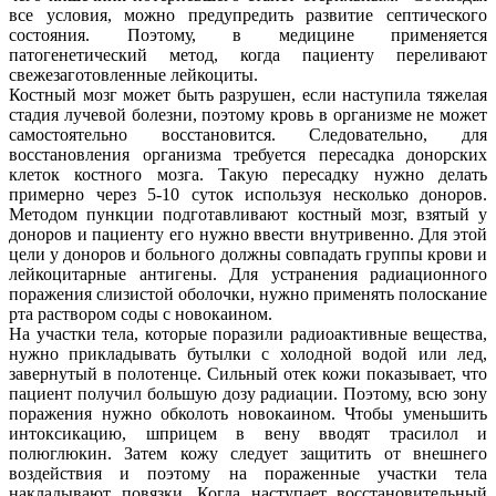
все условия, можно предупредить развитие септического
состояния. Поэтому, в медицине применяется
патогенетический метод, когда пациенту переливают
свежезаготовленные лейкоциты.
Костный мозг может быть разрушен, если наступила тяжелая
стадия лучевой болезни, поэтому кровь в организме не может
самостоятельно восстановится. Следовательно, для
восстановления организма требуется пересадка донорских
клеток костного мозга. Такую пересадку нужно делать
примерно через 5-10 суток используя несколько доноров.
Методом пункции подготавливают костный мозг, взятый у
доноров и пациенту его нужно ввести внутривенно. Для этой
цели у доноров и больного должны совпадать группы крови и
лейкоцитарные антигены. Для устранения радиационного
поражения слизистой оболочки, нужно применять полоскание
рта раствором соды с новокаином.
На участки тела, которые поразили радиоактивные вещества,
нужно прикладывать бутылки с холодной водой или лед,
завернутый в полотенце. Сильный отек кожи показывает, что
пациент получил большую дозу радиации. Поэтому, всю зону
поражения нужно обколоть новокаином. Чтобы уменьшить
интоксикацию, шприцем в вену вводят трасилол и
полюглюкин. Затем кожу следует защитить от внешнего
воздействия и поэтому на пораженные участки тела
накладывают повязки. Когда наступает восстановительный