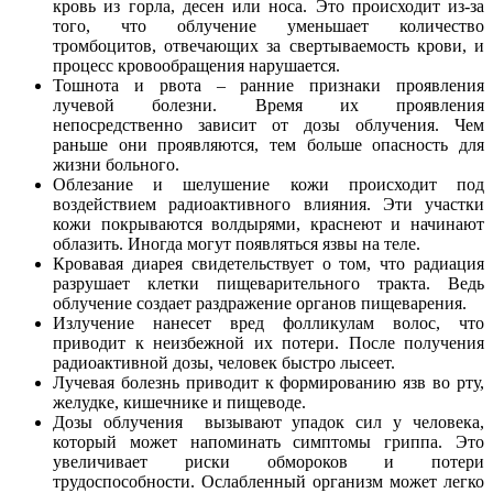
кровь из горла, десен или носа. Это происходит из-за
того, что облучение уменьшает количество
тромбоцитов, отвечающих за свертываемость крови, и
процесс кровообращения нарушается.
Тошнота и рвота – ранние признаки проявления
лучевой болезни. Время их проявления
непосредственно зависит от дозы облучения. Чем
раньше они проявляются, тем больше опасность для
жизни больного.
Облезание и шелушение кожи происходит под
воздействием радиоактивного влияния. Эти участки
кожи покрываются волдырями, краснеют и начинают
облазить. Иногда могут появляться язвы на теле.
Кровавая диарея свидетельствует о том, что радиация
разрушает клетки пищеварительного тракта. Ведь
облучение создает раздражение органов пищеварения.
Излучение нанесет вред фолликулам волос, что
приводит к неизбежной их потери. После получения
радиоактивной дозы, человек быстро лысеет.
Лучевая болезнь приводит к формированию язв во рту,
желудке, кишечнике и пищеводе.
Дозы облучения вызывают упадок сил у человека,
который может напоминать симптомы гриппа. Это
увеличивает риски обмороков и потери
трудоспособности. Ослабленный организм может легко