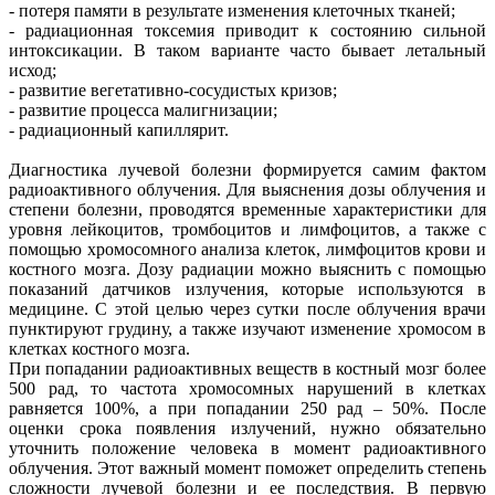
- потеря памяти в результате изменения клеточных тканей;
- радиационная токсемия приводит к состоянию сильной
интоксикации. В таком варианте часто бывает летальный
исход;
- развитие вегетативно-сосудистых кризов;
- развитие процесса малигнизации;
- радиационный капиллярит.
Диагностика лучевой болезни формируется самим фактом
радиоактивного облучения. Для выяснения дозы облучения и
степени болезни, проводятся временные характеристики для
уровня лейкоцитов, тромбоцитов и лимфоцитов, а также с
помощью хромосомного анализа клеток, лимфоцитов крови и
костного мозга. Дозу радиации можно выяснить с помощью
показаний датчиков излучения, которые используются в
медицине. С этой целью через сутки после облучения врачи
пунктируют грудину, а также изучают изменение хромосом в
клетках костного мозга.
При попадании радиоактивных веществ в костный мозг более
500 рад, то частота хромосомных нарушений в клетках
равняется 100%, а при попадании 250 рад – 50%. После
оценки срока появления излучений, нужно обязательно
уточнить положение человека в момент радиоактивного
облучения. Этот важный момент поможет определить степень
сложности лучевой болезни и ее последствия. В первую