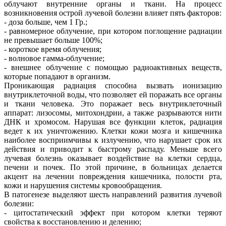
облучают внутренние органы и ткани. На процесс
возникновения острой лучевой болезни влияет пять факторов:
- доза больше, чем 1 Гр.;
- равномерное облучение, при котором поглощение радиации
не превышает больше 100%;
- короткое время облучения;
- волновое гамма-облучение;
- внешнее облучение с помощью радиоактивных веществ,
которые попадают в организм.
Проникающая радиация способна вызвать ионизацию
внутриклеточной воды, что позволяет ей поражать все органы
и ткани человека. Это поражает весь внутриклеточный
аппарат: лизосомы, митохондрии, а также разрываются нити
ДНК и хромосом. Нарушая все функции клеток, радиация
ведет к их уничтожению. Клетки кожи мозга и кишечника
наиболее восприимчивы к излучению, что нарушает срок их
действия и приводит к быстрому распаду. Меньше всего
лучевая болезнь оказывает воздействие на клетки сердца,
печени и почек. По этой причине, в больницах делается
акцент на лечении повреждения кишечника, полости рта,
кожи и нарушения системы кровообращения.
В патогенезе выделяют шесть направлений развития лучевой
болезни:
- цитостатический эффект при котором клетки теряют
свойства к восстановлению и делению;