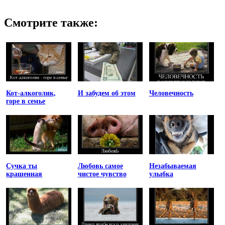
Смотрите также:
Кот-алкоголик,
И забудем об этом
Человечность
горе в семье
Сучка ты
Любовь самое
Незабываемая
крашенная
чистое чувство
улыбка