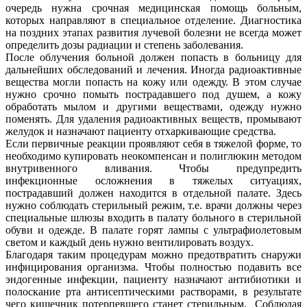
очередь нужна срочная медицинская помощь больным,
которых направляют в специальное отделение. Диагностика
на поздних этапах развития лучевой болезни не всегда может
определить дозы радиации и степень заболевания.
После облучения больной должен попасть в больницу для
дальнейших обследований и лечения. Иногда радиоактивные
вещества могли попасть на кожу или одежду. В этом случае
нужно срочно помыть пострадавшего под душем, а кожу
обработать мылом и другими веществами, одежду нужно
поменять. Для удаления радиоактивных веществ, промывают
желудок и назначают пациенту отхаркивающие средства.
Если первичные реакции проявляют себя в тяжелой форме, то
необходимо купировать неокомпенсан и полиглюкин методом
внутривенного вливания. Чтобы предупредить
инфекционные осложнения в тяжелых ситуациях,
пострадавший должен находится в отдельной палате. Здесь
нужно соблюдать стерильный режим, т.е. врачи должны через
специальные шлюзы входить в палату больного в стерильной
обуви и одежде. В палате горят лампы с ультрафиолетовым
светом и каждый день нужно вентилировать воздух.
Благодаря таким процедурам можно предотвратить снаружи
инфицирования организма. Чтобы полностью подавить все
эндогенные инфекции, пациенту назначают антибиотики и
полоскание рта антисептическими растворами, в результате
чего кишечник потерпевшего станет стерильным. Соблюдая