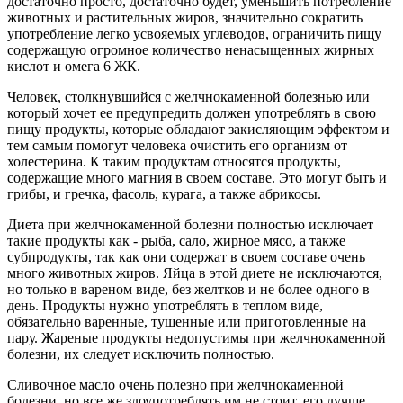
достаточно просто, достаточно будет, уменьшить потребление
животных и растительных жиров, значительно сократить
употребление легко усвояемых углеводов, ограничить пищу
содержащую огромное количество ненасыщенных жирных
кислот и омега 6 ЖК.
Человек, столкнувшийся с желчнокаменной болезнью или
который хочет ее предупредить должен употреблять в свою
пищу продукты, которые обладают закисляющим эффектом и
тем самым помогут человека очистить его организм от
холестерина. К таким продуктам относятся продукты,
содержащие много магния в своем составе. Это могут быть и
грибы, и гречка, фасоль, курага, а также абрикосы.
Диета при желчнокаменной болезни полностью исключает
такие продукты как - рыба, сало, жирное мясо, а также
субпродукты, так как они содержат в своем составе очень
много животных жиров. Яйца в этой диете не исключаются,
но только в вареном виде, без желтков и не более одного в
день. Продукты нужно употреблять в теплом виде,
обязательно варенные, тушенные или приготовленные на
пару. Жареные продукты недопустимы при желчнокаменной
болезни, их следует исключить полностью.
Сливочное масло очень полезно при желчнокаменной
болезни, но все же злоупотреблять им не стоит, его лучше