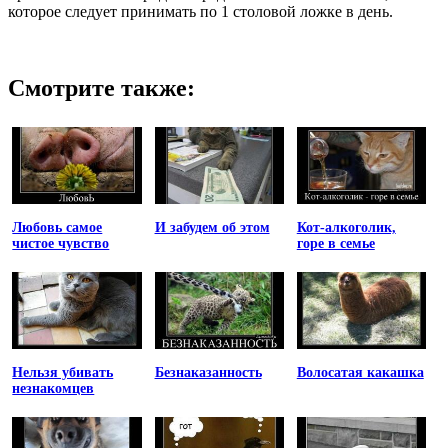
которое следует принимать по 1 столовой ложке в день.
Смотрите также:
Любовь самое
И забудем об этом
Кот-алкоголик,
чистое чувство
горе в семье
Нельзя убивать
Безнаказанность
Волосатая какашка
незнакомцев