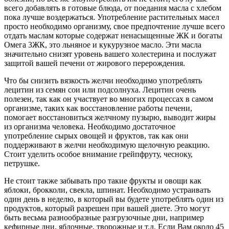
всего добавлять в готовые блюда, от поедания масла с хлебом
пока лучше воздержаться. Употребление растительных масел
просто необходимо организму, свое предпочтение лучше всего
отдать маслам которые содержат ненасыщенные ЖК и богаты
Омега 3ЖК, это льняное и кукурузное масло. Эти масла
значительно снизят уровень вашего холестерина и послужат
защитой вашей печени от жирового перерождения.
Что бы снизить вязкость желчи необходимо употреблять
лецитин из семян сои или подсолнуха. Лецитин очень
полезен, так как он участвует во многих процессах в самом
организме, таких как восстановление работы печени,
помогает восстановиться желчному пузырю, выводит жиры
из организма человека. Необходимо достаточное
употребление сырых овощей и фруктов, так как они
поддерживают в желчи необходимую щелочную реакцию.
Стоит уделить особое внимание грейпфруту, чесноку,
петрушке.
Не стоит также забывать про такие фрукты и овощи как
яблоки, брокколи, свекла, шпинат. Необходимо устраивать
один день в неделю, в который вы будете употреблять один из
продуктов, который разрешен при вашей диете. Это могут
быть весьма разнообразные разгрузочные дни, например
кефирные дни, яблочные, творожные и т.д. Если Вам около 45