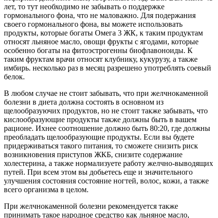
лет, то тут необходимо не забывать о поддержке
гормонального фона, что не маловажно. Для подержания
своего гормонального фона, вы можете использовать
продукты, которые богаты Омега 3 ЖК, к таким продуктам
относят льняное масло, овощи фрукты с ягодами, которые
особенно богаты на фитоэстрогенны биофлавоноиды. К
таким фруктам врачи относят клубнику, кукурузу, а также
имбирь. несколько раз в месяц разрешено употреблять соевый
белок.
В любом случае не стоит забывать, что при желчнокаменной
болезни в диета должна состоять в основном из
щелообразуючих продуктов, но не стоит также забывать, что
кислообразующие продукты также должны быть в вашем
рационе. Ихнее соотношение должно быть 80:20, где должны
преобладать щелообразующие продукты. Если вы будете
придерживаться такого питания, то сможете снизить риск
возникновения приступов ЖКБ, снизите содержание
холестерина, а также нормализуете работу желчно-выводящих
путей. При всем этом вы добьетесь еще и значительного
улучшения состояния состояние ногтей, волос, кожи, а также
всего организма в целом.
При желчнокаменной болезни рекомендуется также
принимать такое народное средство как льняное масло,