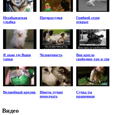
Незабываемая
Предрассудки
Грибной сезон
улыбка
открыт
Я знаю где Ваши
Человечность
Вон кресло
тапки
свободное там и спи
Волшебный кролик
Иногда лучше
Сучка ты
помолчать
крашенная
Видео