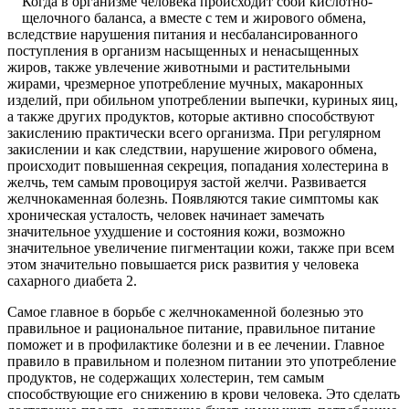
Когда в организме человека происходит сбой кислотно-
щелочного баланса, а вместе с тем и жирового обмена,
вследствие нарушения питания и несбалансированного
поступления в организм насыщенных и ненасыщенных
жиров, также увлечение животными и растительными
жирами, чрезмерное употребление мучных, макаронных
изделий, при обильном употреблении выпечки, куриных яиц,
а также других продуктов, которые активно способствуют
закислению практически всего организма. При регулярном
закислении и как следствии, нарушение жирового обмена,
происходит повышенная секреция, попадания холестерина в
желчь, тем самым провоцируя застой желчи. Развивается
желчнокаменная болезнь. Появляются такие симптомы как
хроническая усталость, человек начинает замечать
значительное ухудшение и состояния кожи, возможно
значительное увеличение пигментации кожи, также при всем
этом значительно повышается риск развития у человека
сахарного диабета 2.
Самое главное в борьбе с желчнокаменной болезнью это
правильное и рациональное питание, правильное питание
поможет и в профилактике болезни и в ее лечении. Главное
правило в правильном и полезном питании это употребление
продуктов, не содержащих холестерин, тем самым
способствующие его снижению в крови человека. Это сделать