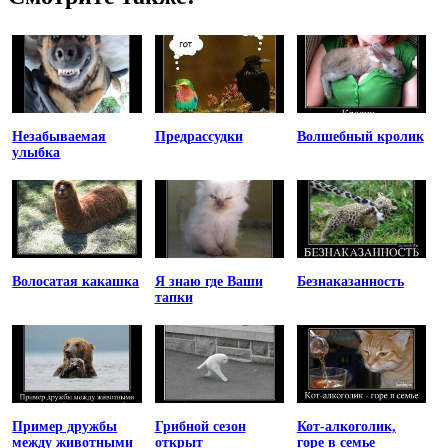
Незабываемая
Предрассудки
Волшебный кролик
улыбка
Волосатая какашка
Я знаю где Ваши
Безнаказанность
тапки
Пример дружбы
Грибной сезон
Кот-алкоголик,
между животными
открыт
горе в семье