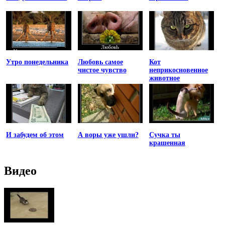
Утро понедельника
Любовь самое
Кот
чистое чувство
неприкосновенное
животное
И забудем об этом
А воры уже ушли?
Сучка ты
крашенная
Видео