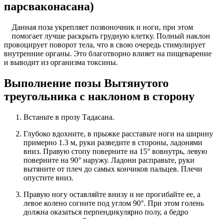
парсваконасана)
Данная поза укрепляет позвоночник и ноги, при этом
помогает лучше раскрыть грудную клетку. Полный наклон
провоцирует поворот тела, что в свою очередь стимулирует
внутренние органы. Это благотворно влияет на пищеварение
и выводит из организма токсины.
Выполнение позы Вытянутого
треугольника с наклоном в сторону
Встаньте в прозу Тадасана.
Глубоко вдохните, в прыжке расставьте ноги на ширину
примерно 1.3 м, руки разведите в стороны, ладонями
вниз. Правую стопу поверните на 15° вовнутрь, левую
поверните на 90° наружу. Ладони расправьте, руки
вытяните от плеч до самых кончиков пальцев. Плечи
опустите вниз.
Правую ногу оставляйте внизу и не прогибайте ее, а
левое колено согните под углом 90°. При этом голень
должна оказаться перпендикулярно полу, а бедро