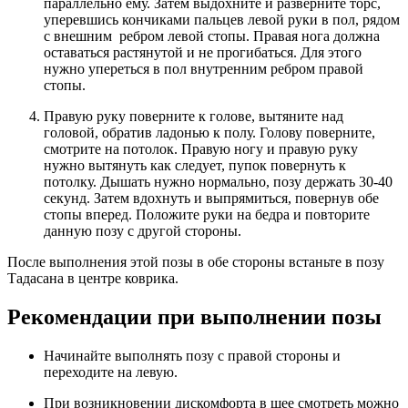
параллельно ему. Затем выдохните и разверните торс,
уперевшись кончиками пальцев левой руки в пол, рядом
с внешним ребром левой стопы. Правая нога должна
оставаться растянутой и не прогибаться. Для этого
нужно упереться в пол внутренним ребром правой
стопы.
Правую руку поверните к голове, вытяните над
головой, обратив ладонью к полу. Голову поверните,
смотрите на потолок. Правую ногу и правую руку
нужно вытянуть как следует, пупок повернуть к
потолку. Дышать нужно нормально, позу держать 30-40
секунд. Затем вдохнуть и выпрямиться, повернув обе
стопы вперед. Положите руки на бедра и повторите
данную позу с другой стороны.
После выполнения этой позы в обе стороны встаньте в позу
Тадасана в центре коврика.
Рекомендации при выполнении позы
Начинайте выполнять позу с правой стороны и
переходите на левую.
При возникновении дискомфорта в шее смотреть можно