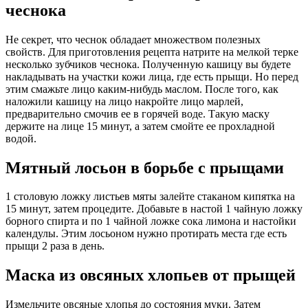
чеснока
Не секрет, что чеснок обладает множеством полезных
свойств. Для приготовления рецепта натрите на мелкой терке
несколько зубчиков чеснока. Полученную кашицу вы будете
накладывать на участки кожи лица, где есть прыщи. Но перед
этим смажьте лицо каким-нибудь маслом. После того, как
наложили кашицу на лицо накройте лицо марлей,
предварительно смочив ее в горячей воде. Такую маску
держите на лице 15 минут, а затем смойте ее прохладной
водой.
Мятный лосьон в борьбе с прыщами
1 столовую ложку листьев мяты залейте стаканом кипятка на
15 минут, затем процедите. Добавьте в настой 1 чайную ложку
борного спирта и по 1 чайной ложке сока лимона и настойки
календулы. Этим лосьоном нужно протирать места где есть
прыщи 2 раза в день.
Маска из овсяных хлопьев от прыщей
Измельчите овсяные хлопья до состояния муки. Затем