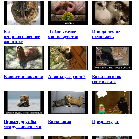
Кот
Любовь самое
Иногда лучше
неприкосновенное
чистое чувство
помолчать
животное
Волосатая какашка
А воры уже ушли?
Кот-алкоголик,
горе в семье
Пример дружбы
Котэавария
Предрассудки
между животными