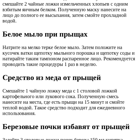
смешайте 2 чайные ложки измельченных хлопьев с одним
взбитым яичным белком. Полученную маску нанесите на
лицо до полного ее высыхания, затем смойте прохладной
водой.
Белое мыло при прыщах
Натрите на мелко терке белое мыло. Затем положите на
кусочек ватки щепотку мыльного порошка и щепотку соды и
натирайте таким тампоном распаренное лицо. Рекомендуется
проводить такие процедуры 1 раз в неделю.
Средство из меда от прыщей
Смешайте 1 чайную ложку меда с 1 столовой ложкой
картофельного или лукового сока. Полученную смесь
нанесите на места, где есть прыщи на 15 минут и смойте
теплой водой. Такое средство подходит для ежедневного
использования.
Березовые почки избавят от прыщей
Залейте 3 столовые ложки почек березы 150 мл кипятка,