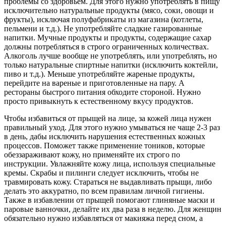
проблемы со здоровьем. Для этого нужно употреблять в пищу
исключительно натуральные продукты (мясо, соки, овощи и
фрукты), исключая полуфабрикаты из магазина (котлеты,
пельмени и т.д.). Не употребляйте сладкие газированные
напитки. Мучные продукты и продукты, содержащие сахар
должны потребляться в строго ограниченных количествах.
Алкоголь лучше вообще не употреблять, или употреблять, но
только натуральные спиртные напитки (исключить коктейли,
пиво и т.д.). Меньше употребляйте жареные продукты,
перейдите на вареные и приготовленные на пару. А
рестораны быстрого питания обходите стороной. Нужно
просто привыкнуть к естественному вкусу продуктов.
Чтобы избавиться от прыщей на лице, за кожей лица нужен
правильный уход. Для этого нужно умываться не чаще 2-3 раз
в день, дабы исключить нарушения естественных кожных
процессов. Поможет также применение тоников, которые
обеззараживают кожу, но применяйте их строго по
инструкции. Увлажняйте кожу лица, используя специальные
кремы. Скрабы и пилинги следует исключить, чтобы не
травмировать кожу. Стараться не выдавливать прыщи, либо
делать это аккуратно, по всем правилам личной гигиены.
Также в избавлении от прыщей помогают глиняные маски и
паровые ванночки, делайте их два раза в неделю. Для женщин
обязательно нужно избавляться от макияжа перед сном, а