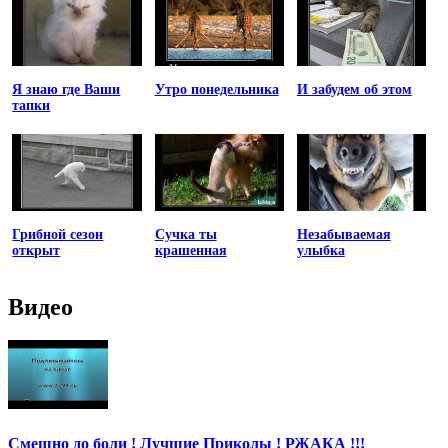
Я знаю где Ваши
Утро понедельника
И забудем об этом
тапки
Грибной сезон
Сучка ты
Незабываемая
открыт
крашенная
улыбка
Видео
Смешно до боли ! Лучшие Приколы ! РЖАКА !!!