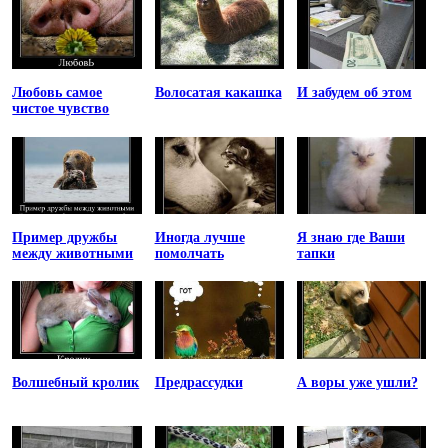
Любовь самое
Волосатая какашка
И забудем об этом
чистое чувство
Пример дружбы
Иногда лучше
Я знаю где Ваши
между животными
помолчать
тапки
Волшебный кролик
Предрассудки
А воры уже ушли?