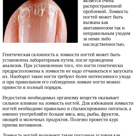
является очень
распространенной
проблемой. Ломкость
ногтей может быть
вызвана как
авитаминозом так и
неправильным уходом
за ними либо
наследственностью.
Генетическая склонность к ломкости ногтей может быть
установлена лабораторным путем, после проведения
анализов. При установлении того, что ногти генетически
предрасположены к ломкости не надо отчаиваться и запускать
их. Наоборот такие ногти требуют более интенсивного ухода
и при правильном его соблюдении ломкие ногти можно
привести в полный порядок.
Недостаток необходимых организму веществ оказывает
сильное влияние на ломкость ногтей. Для избежания ломкости
ногтей необходимо правильно и сбалансированно питаться, а
именно употребляйте больше мяса, яиц, рыбы, фруктов,
овощей и молочных продуктов. Полезно провести курс
приема витаминов.
Ломкость ногтей вызывают такие погодные условия как