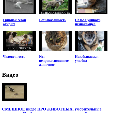
Грибной сезон
Безнаказанность
Нельзя убивать
открыт
незнакомцев
Человечность
Кот
Незабываемая
неприкосновенное
улыбка
животное
Видео
СМЕШНОЕ видео ПРО ЖИВОТНЫХ, уморительные