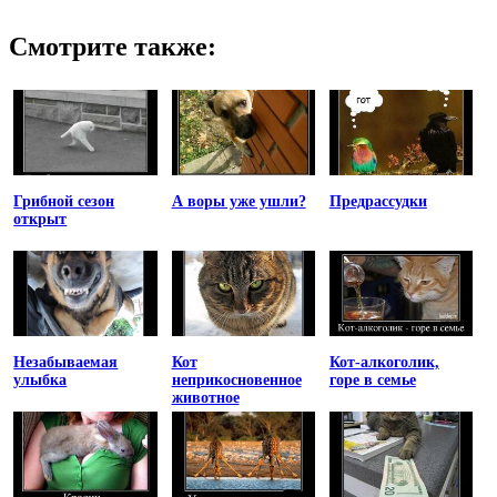
Смотрите также:
Грибной сезон
А воры уже ушли?
Предрассудки
открыт
Незабываемая
Кот
Кот-алкоголик,
улыбка
неприкосновенное
горе в семье
животное