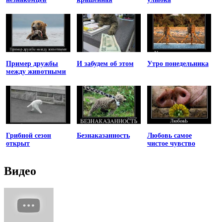
Пример дружбы
И забудем об этом
Утро понедельника
между животными
Грибной сезон
Безнаказанность
Любовь самое
открыт
чистое чувство
Видео