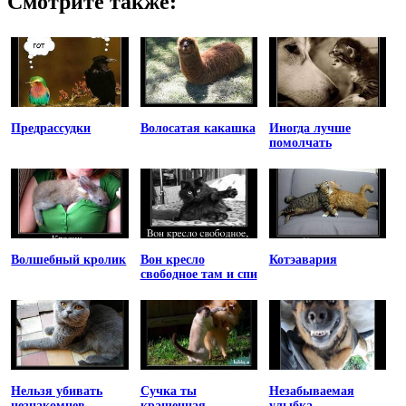
Смотрите также:
Предрассудки
Волосатая какашка
Иногда лучше
помолчать
Волшебный кролик
Вон кресло
Котэавария
свободное там и спи
Нельзя убивать
Сучка ты
Незабываемая
незнакомцев
крашенная
улыбка