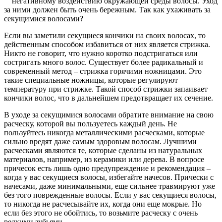
негативному воздействию окружающей среды волосы. Уход
за ними должен быть очень бережным. Так как ухаживать за
секущимися волосами?
Если вы заметили секущиеся кончики на своих волосах, то
действенным способом избавиться от них является стрижка.
Никто не говорит, что нужно коротко подстригаться или
состригать много волос. Существует более радикальный и
современный метод – стрижка горячими ножницами. Это
такие специальные ножницы, которые регулируют
температуру при стрижке. Такой способ стрижки запаивает
кончики волос, что в дальнейшем предотвращает их сечение.
В уходе за секущимися волосами обратите внимание на свою
расческу, которой вы пользуетесь каждый день. Не
пользуйтесь никогда металлическими расческами, которые
сильно вредят даже самым здоровым волосам. Лучшими
расческами являются те, которые сделаны из натуральных
материалов, например, из керамики или дерева. В вопросе
причесок есть лишь одно предупреждение и рекомендация –
когда у вас секущиеся волосы, избегайте начесов. Прически с
начесами, даже минимальными, еще сильнее травмируют уже
без того поврежденные волосы. Если у вас секущиеся волосы,
то никогда не расчесывайте их, когда они еще мокрые. Но
если без этого не обойтись, то возьмите расческу с очень
редкими зубьями.