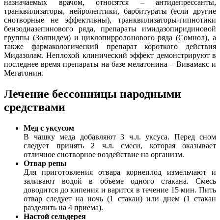
назначаемых врачом, относятся – антидепрессанты,
транквилизаторы, нейролептики, барбитураты (если другие
снотворные не эффективны), транквилизаторы-гипнотики
бензодиазепинового ряда, препараты имидазопиридиновой
группы (Золпидем) и циклопирролонового ряда (Сомнол), а
также фармакологический препарат короткого действия
Мидазолам. Неплохой клинический эффект демонстрируют в
последнее время препараты на базе мелатонина – Вивамакс и
Мегатонин.
Лечение бессонницы народными
средствами
Мед с уксусом
В чашку меда добавляют 3 ч.л. уксуса. Перед сном
следует принять 2 ч.л. смеси, которая оказывает
отличное снотворное воздействие на организм.
Отвар репы
Для приготовления отвара корнеплод измельчают и
заливают водой в объеме одного стакана. Смесь
доводится до кипения и варится в течение 15 мин. Пить
отвар следует на ночь (1 стакан) или днем (1 стакан
разделить на 4 приема).
Настой сельдерея