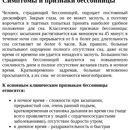
Симптомы и признаки бессонницы
Человек, страдающий бессонницей, ощущает постоянный
дискомфорт. Закрыв глаза, он не может заснуть, а поэтому
ворочается в тщетных попытках принять наиболее удобное
положение для сна. Классические признаки бессонницы:
процесс засыпания растягивается как минимум на 45 минут; в
течение ночи сон прерывается от 6 и более раз; длительность
сна составляет не более 6 часов. Как правило, больные
испытывают ощущение полного отсутствия сна, даже если
время от времени им удается ненадолго заснуть. Большинство
страдающих бессонницей жалуются на повышенную
сонливость днем и полное отсутствие желания спать в ночное
время. Кратковременно задремав, больные мгновенно
просыпаются, а их сны не отличаются многообразием.
К основным клиническим признакам бессонницы
относятся:
в ночное время – сложности при засыпании,
прерывистый сон, очень ранний подъем,
кратковременная остановка дыхания во время сна (чаще
всего проявляется у людей с сердечнососудистыми
заболеваниями), отсутствие бодрости утром;
в дневное время – раздражительность и быстрая