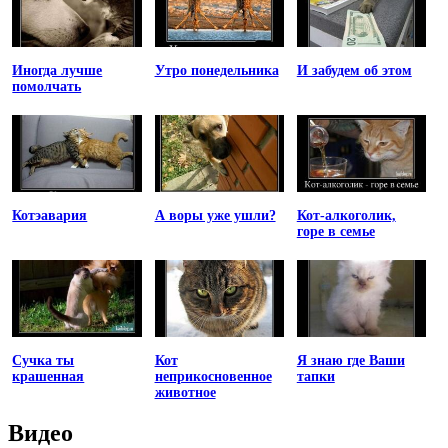
Иногда лучше
Утро понедельника
И забудем об этом
помолчать
Котэавария
А воры уже ушли?
Кот-алкоголик,
горе в семье
Сучка ты
Кот
Я знаю где Ваши
крашенная
неприкосновенное
тапки
животное
Видео