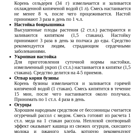
Корень сельдерея (34 г) измельчается и заливается
охлажденной кипяченой водой (1 л). Смесь настаивается
не менее 8 ч, после чего процеживается. Настой
принимают 3 раза в день по 1 ч.л.
Настойка боярышника
Высушенные плоды растения (2 ст.л.) растираются и
заливаются кипятком (1,5 стакана). Настойку
принимают 3 раза в день за полчаса до еды. Средство
рекомендуется людям, страдающим сердечными
заболеваниями.
Укропная настойка
Для приготовления суточной нормы настойки,
измельченный укроп (1 ст.л.) настаивается в кипятке (1,5
стакана). Средство делится на 4-5 приемов.
Отвар корня бузины
Корень бузины измельчается и заливается горячей
кипяченой водой (1 стакан). Смесь кипятится в течение
15 мин, после чего настаивается около получаса.
Принимать по 1 ст.л. 4 раза в день.
Огурцы
Хорошим народным средством от бессонницы считается
огуречный рассол с медом. Смесь готовят из расчета 1
ст.л. меда на 1 стакан рассола. Неплохой снотворный
эффект оказывает кашица из свежих огурцов, скисшего
молока и ржаного хлеба, которую рекомендуют