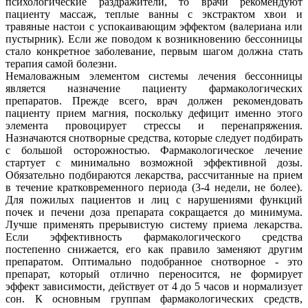
психологические раздражители, то врачи рекомендуют
пациенту массаж, теплые ванны с экстрактом хвои и
травяные настои с успокаивающим эффектом (валериана или
пустырник). Если же поводом к возникновению бессонницы
стало конкретное заболевание, первым шагом должна стать
терапия самой болезни.
Немаловажным элементом системы лечения бессонницы
является назначение пациенту фармакологических
препаратов. Прежде всего, врач должен рекомендовать
пациенту прием магния, поскольку дефицит именно этого
элемента провоцирует стрессы и перенапряжения.
Назначаются снотворные средства, которые следует подбирать
с большой осторожностью. Фармакологическое лечение
стартует с минимально возможной эффективной дозы.
Обязательно подбираются лекарства, рассчитанные на прием
в течение кратковременного периода (3-4 недели, не более).
Для пожилых пациентов и лиц с нарушениями функций
почек и печени доза препарата сокращается до минимума.
Лучше применять прерывистую систему приема лекарства.
Если эффективность фармакологического средства
постепенно снижается, его как правило заменяют другим
препаратом. Оптимально подобранное снотворное - это
препарат, который отлично переносится, не формирует
эффект зависимости, действует от 4 до 5 часов и нормализует
сон. К основным группам фармакологических средств,