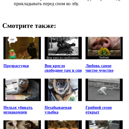
прикладывать перед сном ко лбу.
Смотрите также:
Предрассудки
Вон кресло
Любовь самое
свободное там и спи
чистое чувство
Нельзя убивать
Незабываемая
Грибной сезон
незнакомцев
улыбка
открыт