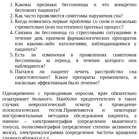
Каковы признаки бессонницы и что конкретно
беспокоит пациента?
Как часто проявляются симптомы нарушения сна?
Когда появились первые проблемы со сном и насколько
стремительно (или постепенно) протекал процесс?
Связана ли бессонница со стрессовыми ситуациями в
течение дня, приемом фармакологических препаратов
или какими-либо патологиями, наблюдающимися у
пациента?
Есть ли изменения в проявлениях симптомов
бессонницы за период, в течение которого они
наблюдаются?
Пытался ли пациент лечить расстройство сна
самостоятельно? Какие препараты применялись, и
насколько эффективным было лечение?
Одновременно с проводимым опросом, врач обязательно
осматривает больного. Наиболее предпочтителен в таких
случаях неврологический осмотр и проведение
психологических тестов.Применяются и некоторые
инструментальные методики обследования пациента, а
именно – электромиография (определение мышечного
тонуса), полисомнография (определение степени активности
мозга), электроокулограмма (определение частоты вращения
глазного яблока) и т.д.