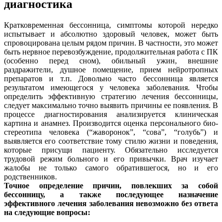
диагностика
Кратковременная бессонница, симптомы которой нередко
испытывает и абсолютно здоровый человек, может быть
спровоцирована целым рядом причин. В частности, это может
быть нервное перевозбуждение, продолжительная работа с ПК
(особенно перед сном), обильный ужин, внешние
раздражители, душное помещение, прием нейротропных
препаратов и т.п. Довольно часто бессонница является
результатом имеющегося у человека заболевания. Чтобы
определить эффективную стратегию лечения бессонницы,
следует максимально точно выявить причины ее появления. В
процессе диагностирования анализируется клиническая
картина и анамнез. Производится оценка персонального био-
стереотипа человека (“жаворонок”, “сова”, “голубь”) и
выявляется его соответствие тому стилю жизни и поведения,
которые присущи пациенту. Обязательно исследуется
трудовой режим больного и его привычки. Врач изучает
жалобы не только самого обратившегося, но и его
родственников.
Точное определение причин, повлекших за собой
бессонницу, а также последующее назначение
эффективного лечения заболевания невозможно без ответа
на следующие вопросы: