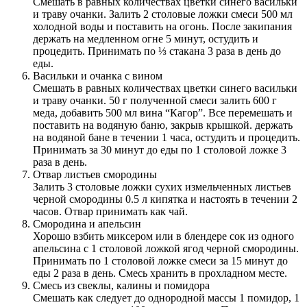
Смешать в равных количествах цветки синего васильки
и траву очанки. Залить 2 столовые ложки смеси 500 мл
холодной воды и поставить на огонь. После закипания
держать на медленном огне 5 минут, остудить и
процедить. Принимать по ⅓ стакана 3 раза в день до
еды.
Васильки и очанка с вином
Смешать в равных количествах цветки синего васильки
и траву очанки. 50 г полученной смеси залить 600 г
меда, добавить 500 мл вина “Кагор”. Все перемешать и
поставить на водяную баню, закрыв крышкой. держать
на водяной бане в течении 1 часа, остудить и процедить.
Принимать за 30 минут до еды по 1 столовой ложке 3
раза в день.
Отвар листьев смородины
Залить 3 столовые ложки сухих измельченных листьев
черной смородины 0.5 л кипятка и настоять в течении 2
часов. Отвар принимать как чай.
Смородина и апельсин
Хорошо взбить миксером или в блендере сок из одного
апельсина с 1 столовой ложкой ягод черной смородины.
Принимать по 1 столовой ложке смеси за 15 минут до
еды 2 раза в день. Смесь хранить в прохладном месте.
Смесь из свеклы, калины и помидора
Смешать как следует до однородной массы 1 помидор, 1