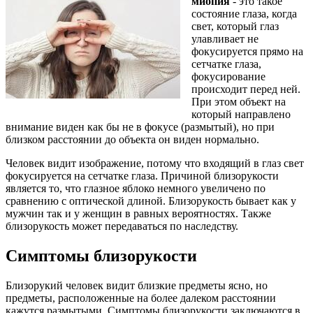
миопия
- это такое
состояние глаза, когда
свет, который глаз
улавливает не
фокусируется прямо на
сетчатке глаза,
фокусирование
происходит перед ней.
При этом объект на
который направлено
внимание виден как бы не в фокусе (размытый), но при
близком расстоянии до объекта он виден нормально.
Человек видит изображение, потому что входящий в глаз свет
фокусируется на сетчатке глаза. Причиной близорукости
является то, что глазное яблоко немного увеличено по
сравнению с оптической длиной. Близорукость бывает как у
мужчин так и у женщин в равных вероятностях. Также
близорукость может передаваться по наследству.
Симптомы близорукости
Близорукий человек видит близкие предметы ясно, но
предметы, расположенные на более далеком расстоянии
кажутся размытыми. Симптомы близорукости заключаются в