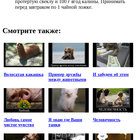
протертую свеклу и 100 г ягод калины. Принимать
перед завтраком по 1 чайной ложке.
Смотрите также:
Волосатая какашка
Пример дружбы
И забудем об этом
между животными
Любовь самое
Я знаю где Ваши
Человечность
чистое чувство
тапки