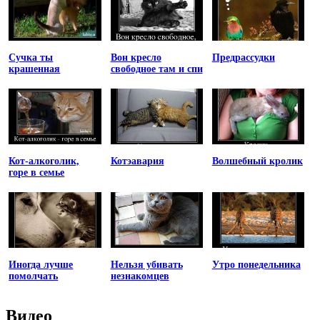
Сучка ты
Вон кресло
Предрассудки
крашенная
свободное там и спи
Кот-алкоголик,
Котэавария
Волшебный кролик
горе в семье
Иногда лучше
Нельзя убивать
Утро понедельника
помолчать
незнакомцев
Видео