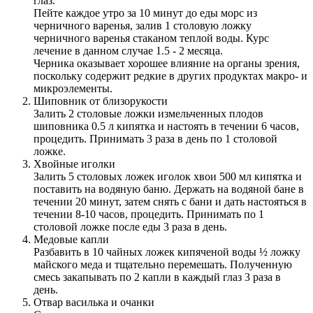
глаз.
Пейте каждое утро за 10 минут до еды морс из
черничного варенья, залив 1 столовую ложку
черничного варенья стаканом теплой воды. Курс
лечение в данном случае 1.5 - 2 месяца.
Черника оказывает хорошее влияние на органы зрения,
поскольку содержит редкие в других продуктах макро- и
микроэлементы.
Шиповник от близорукости
Залить 2 столовые ложки измельченных плодов
шиповника 0.5 л кипятка и настоять в течении 6 часов,
процедить. Принимать 3 раза в день по 1 столовой
ложке.
Хвойные иголки
Залить 5 столовых ложек иголок хвои 500 мл кипятка и
поставить на водяную баню. Держать на водяной бане в
течении 20 минут, затем снять с бани и дать настояться в
течении 8-10 часов, процедить. Принимать по 1
столовой ложке после еды 3 раза в день.
Медовые капли
Разбавить в 10 чайных ложек кипяченой воды ½ ложку
майского меда и тщательно перемешать. Полученную
смесь закапывать по 2 капли в каждый глаз 3 раза в
день.
Отвар василька и очанки