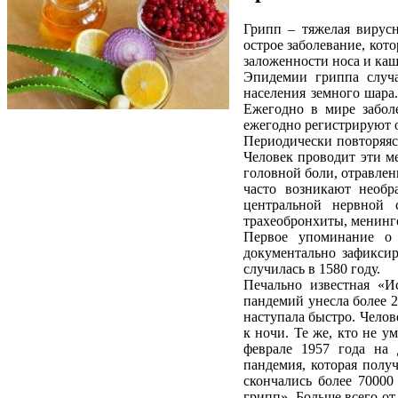
Грипп – тяжелая вирус
острое заболевание, кот
заложенности носа и каш
Эпидемии гриппа случ
населения земного шара
Ежегодно в мире забол
ежегодно регистрируют о
Периодически повторяяс
Человек проводит эти м
головной боли, отравле
часто возникают необр
центральной нервной 
трахеобронхиты, менинг
Первое упоминание о 
документально зафиксир
случилась в 1580 году.
Печально известная «И
пандемий унесла более 2
наступала быстро. Челов
к ночи. Те же, кто не 
феврале 1957 года на 
пандемия, которая полу
скончались более 70000
грипп». Больше всего от