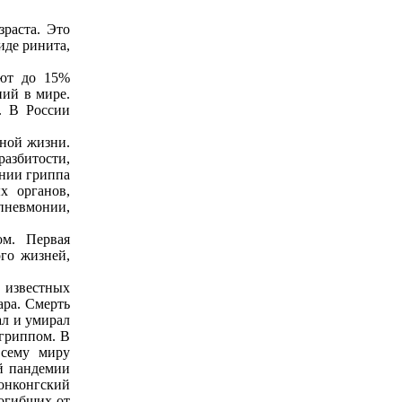
раста. Это
иде ринита,
ают до 15%
ий в мире.
. В России
нной жизни.
разбитости,
ении гриппа
х органов,
пневмонии,
ом. Первая
ого жизней,
 известных
ара. Смерть
ал и умирал
 гриппом. В
всему миру
ой пандемии
Гонконгский
погибших от