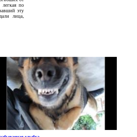
 легкая по
вавший эту
дали лица,
забываемая улыбка