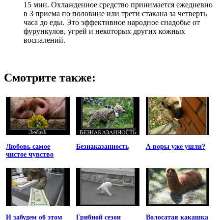
15 мин. Охлажденное средство принимается ежедневно
в 3 приема по половине или трети стакана за четверть
часа до еды. Это эффективное народное снадобье от
фурункулов, угрей и некоторых других кожных
воспалений.
Смотрите также:
Любовь самое
Безнаказанность
А воры уже ушли?
чистое чувство
И забудем об этом
Грибной сезон
Волосатая какашка