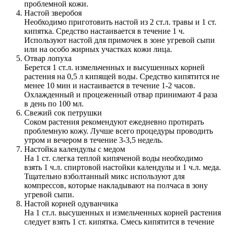
проблемной кожи.
Настой зверобоя
Необходимо приготовить настой из 2 ст.л. травы и 1 ст.
кипятка. Средство настаивается в течение 1 ч.
Используют настой для примочек в зоне угревой сыпи
или на особо жирных участках кожи лица.
Отвар лопуха
Берется 1 ст.л. измельченных и высушенных корней
растения на 0,5 л кипящей воды. Средство кипятится не
менее 10 мин и настаивается в течение 1-2 часов.
Охлажденный и процеженный отвар принимают 4 раза
в день по 100 мл.
Свежий сок петрушки
Соком растения рекомендуют ежедневно протирать
проблемную кожу. Лучше всего процедуры проводить
утром и вечером в течение 3-3,5 недель.
Настойка календулы с медом
На 1 ст. слегка теплой кипяченой воды необходимо
взять 1 ч.л. спиртовой настойки календулы и 1 ч.л. меда.
Тщательно взболтанный микс используют для
компрессов, которые накладывают на полчаса в зону
угревой сыпи.
Настой корней одуванчика
На 1 ст.л. высушенных и измельченных корней растения
следует взять 1 ст. кипятка. Смесь кипятится в течение