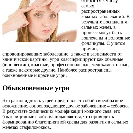
относятся к числу
самых
распространенных
кожных заболеваний. В
результате воспаления
сальных желез, в
процесс могут быть
вовлечены и волосяные
фолликулы. С учетом
причин,
спровоцировавших заболевание, а также в зависимости от
клинической картины, угри классифицируют как обычные
(юношеские), красные, профессиональные, медикаментозные,
а также некоторые другие. Наиболее распространены
обыкновенные и красные угри.
Обыкновенные угри
Эта разновидность угрей представляет собой своеобразное
осложнение, сопровождающее другое заболевание – себорею.
В результате химических модификаций кожного сала, его
бактерицидные свойства подавляются, что приводит к
формированию благоприятной среды для развития в сальных
железах стафилококков.