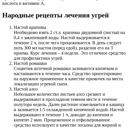
кислота и витамин А.
Народные рецепты лечения угрей
Настой крапивы
Необходимо взять 2 ст.л. крапивы двудомной (листья) на
0,4 л закипевшей воды. Настой выдерживается в
течение 2 ч, после чего процеживается. В день следует
пить 300 мл настоя (перед едой), разделив его на 3
приема. Курс лечения – 4 недели. Это отличное средство
для профилактики угрей.
Настой ромашки
Соцветия аптечной ромашки заливаются кипятком и
настаиваются в течение часа. Средство ориентировано
на наружное применение в качестве примочек на места
локализации угревой сыпи.
Настой алоэ
Небольшое количество листьев алоэ срезают и
выдерживают в прохладном темном месте в течение
полутора недель. Далее растение измельчается в кашицу
и заливается 1:5 охлажденной кипяченой водой. Настой
выдерживают в течение 1 ч, доводят до кипения и
кипятят 2 мин. Процеженное и отфильтрованное
средство используют в качестве лосьона для жирной и