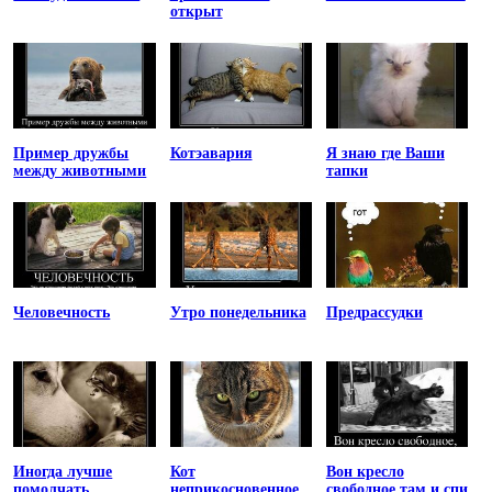
открыт
Пример дружбы
Котэавария
Я знаю где Ваши
между животными
тапки
Человечность
Утро понедельника
Предрассудки
Иногда лучше
Кот
Вон кресло
помолчать
неприкосновенное
свободное там и спи