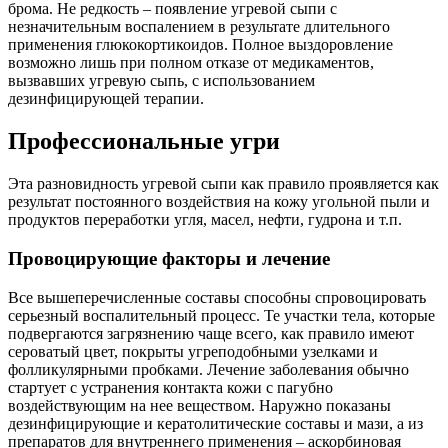
брома. Не редкость – появление угревой сыпи с
незначительным воспалением в результате длительного
применения глюкокортикоидов. Полное выздоровление
возможно лишь при полном отказе от медикаментов,
вызвавших угревую сыпь, с использованием
дезинфицирующей терапии.
Профессиональные угри
Эта разновидность угревой сыпи как правило проявляется как
результат постоянного воздействия на кожу угольной пыли и
продуктов переработки угля, масел, нефти, гудрона и т.п.
Провоцирующие факторы и лечение
Все вышеперечисленные составы способны спровоцировать
серьезный воспалительный процесс. Те участки тела, которые
подвергаются загрязнению чаще всего, как правило имеют
сероватый цвет, покрыты угреподобными узелками и
фолликулярными пробками. Лечение заболевания обычно
стартует с устранения контакта кожи с пагубно
воздействующим на нее веществом. Наружно показаны
дезинфицирующие и кератолитические составы и мази, а из
препаратов для внутреннего применения – аскорбиновая