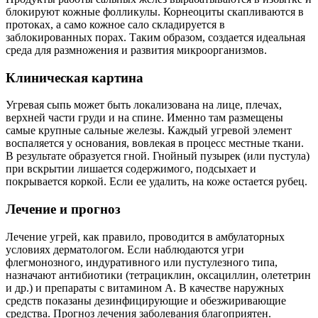
блокируют кожные фолликулы. Корнеоциты скапливаются в
протоках, а само кожное сало складируется в
заблокированных порах. Таким образом, создается идеальная
среда для размножения и развития микроорганизмов.
Клиническая картина
Угревая сыпь может быть локализована на лице, плечах,
верхней части груди и на спине. Именно там размещены
самые крупные сальные железы. Каждый угревой элемент
воспаляется у основания, вовлекая в процесс местные ткани.
В результате образуется гной. Гнойный пузырек (или пустула)
при вскрытии лишается содержимого, подсыхает и
покрывается коркой. Если ее удалить, на коже остается рубец.
Лечение и прогноз
Лечение угрей, как правило, проводится в амбулаторных
условиях дерматологом. Если наблюдаются угри
флегмонозного, индуративного или пустулезного типа,
назначают антибиотики (тетрациклин, оксациллин, олететрин
и др.) и препараты с витамином А. В качестве наружных
средств показаны дезинфицирующие и обезжиривающие
средства. Прогноз лечения заболевания благоприятен.