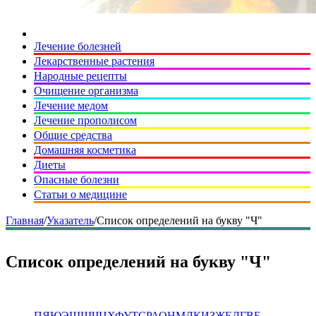
Лечение болезней
Лекарственные растения
Народные рецепты
Очищение организма
Лечение медом
Лечение прополисом
Общие средства
Домашняя косметика
Диеты
Опасные болезни
Статьи о медицине
Главная
/
Указатель
/
Список определений на букву "Ч"
Список определений на букву "Ч"
П
Я
Ю
Э
Щ
Ш
Ч
Ц
Х
Ф
У
Т
С
Р
А
О
Н
М
Л
К
И
З
Ж
Е
Д
Г
В
Б