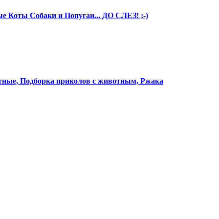
 Коты Собаки и Попугаи... ДО СЛЕЗ! ;-)
е, Подборка приколов с животным, Ржака