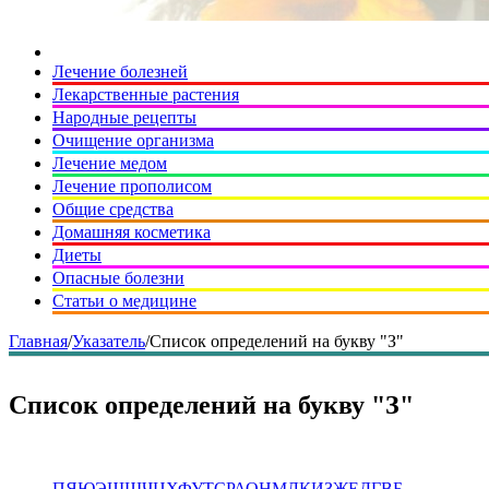
Лечение болезней
Лекарственные растения
Народные рецепты
Очищение организма
Лечение медом
Лечение прополисом
Общие средства
Домашняя косметика
Диеты
Опасные болезни
Статьи о медицине
Главная
/
Указатель
/
Список определений на букву "З"
Список определений на букву "З"
П
Я
Ю
Э
Щ
Ш
Ч
Ц
Х
Ф
У
Т
С
Р
А
О
Н
М
Л
К
И
З
Ж
Е
Д
Г
В
Б