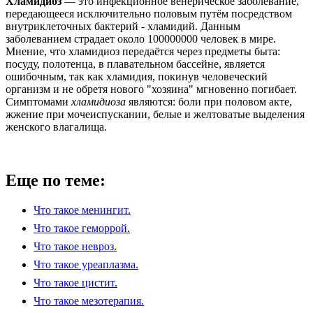
Хламидиоз
— это инфекционное венерическое заболевание,
передающееся исключительно половым путём посредством
внутриклеточных бактерий - хламидий. Данным
заболеванием страдает около 100000000 человек в мире.
Мнение, что хламидиоз передаётся через предметы быта:
посуду, полотенца, в плавательном бассейне, является
ошибочным, так как хламидия, покинув человеческий
организм и не обретя нового "хозяина" мгновенно погибает.
Симптомами
хламидиоза
являются: боли при половом акте,
жжение при мочеиспускании, белые и желтоватые выделения
женского влагалища.
Еще по теме:
Что такое менингит.
Что такое геморрой.
Что такое невроз.
Что такое уреаплазма.
Что такое цистит.
Что такое мезотерапия.