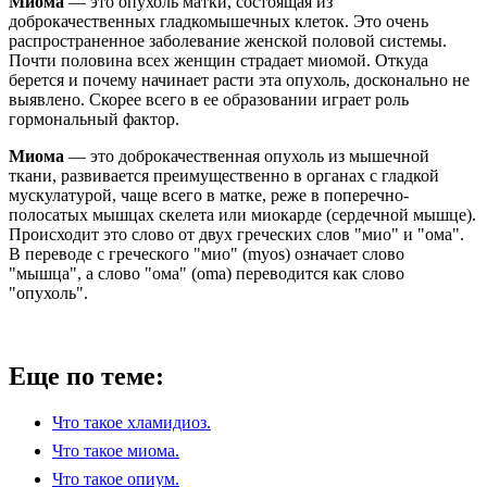
Миома
— это опухоль матки, состоящая из
доброкачественных гладкомышечных клеток. Это очень
распространенное заболевание женской половой системы.
Почти половина всех женщин страдает миомой. Откуда
берется и почему начинает расти эта опухоль, досконально не
выявлено. Скорее всего в ее образовании играет роль
гормональный фактор.
Миома
— это доброкачественная опухоль из мышечной
ткани, развивается преимущественно в органах с гладкой
мускулатурой, чаще всего в матке, реже в поперечно-
полосатых мышцах скелета или миокарде (сердечной мышце).
Происходит это слово от двух греческих слов "мио" и "ома".
В переводе с греческого "мио" (myos) означает слово
"мышца", а слово "ома" (oma) переводится как слово
"опухоль".
Еще по теме:
Что такое хламидиоз.
Что такое миома.
Что такое опиум.