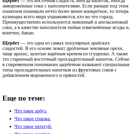
Щербет
— это восточная сладость, иногда напиток, иногда
замороженные соки с наполнителями. Если раньше под этим
понятием понимали нечто более менее конкретное, то теперь
кулинары всего мира упражняются, кто во что горазд.
Преимущественно используются лимонный и апельсиновый
соки, а в качестве наполнителя любые измельчённые ягоды и,
конечно, банан.
Щербет
— это одна из самых популярных арабских
сладостей. В его основе лежит дробленые земляные орехи,
чаще арахис, залитые варёным кремом из сгущенки. А также
это старинный восточный прохладительный напиток. Сейчас
в современном понимании
щербетом
называют специальные
типы прохладительных напитков из фруктовых соков с
добавлением мороженного и пряностей.
Еще по теме:
Что такое арбуз.
Что такое спаржа.
Что такое рататуй.