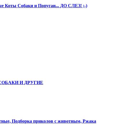
 Коты Собаки и Попугаи... ДО СЛЕЗ! ;-)
СОБАКИ И ДРУГИЕ
е, Подборка приколов с животным, Ржака