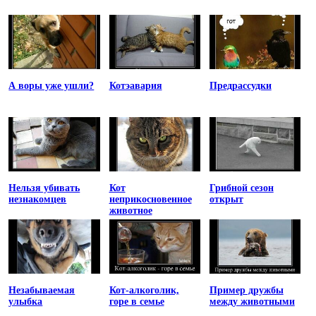
А воры уже ушли?
Котэавария
Предрассудки
Нельзя убивать
Кот
Грибной сезон
незнакомцев
неприкосновенное
открыт
животное
Незабываемая
Кот-алкоголик,
Пример дружбы
улыбка
горе в семье
между животными