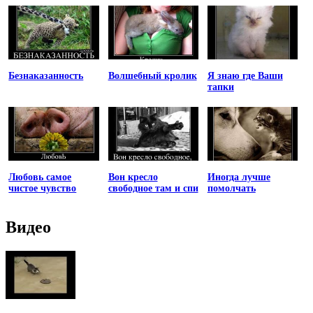
Безнаказанность
Волшебный кролик
Я знаю где Ваши
тапки
Любовь самое
Вон кресло
Иногда лучше
чистое чувство
свободное там и спи
помолчать
Видео