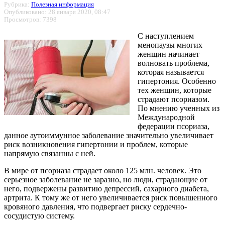
Рубрика:
Полезная информация
Опубликовано: 28 января 2020, 08:47
Просмотров: 7398
С наступлением
менопаузы многих
женщин начинает
волновать проблема,
которая называется
гипертония. Особенно
тех женщин, которые
страдают псориазом.
По мнению ученных из
Международной
федерации псориаза,
данное аутоиммунное заболевание значительно увеличивает
риск возникновения гипертонии и проблем, которые
напрямую связанны с ней.
В мире от псориаза страдает около 125 млн. человек. Это
серьезное заболевание не заразно, но люди, страдающие от
него, подвержены развитию депрессий, сахарного диабета,
артрита. К тому же от него увеличивается риск повышенного
кровяного давления, что подвергает риску сердечно-
сосудистую систему.