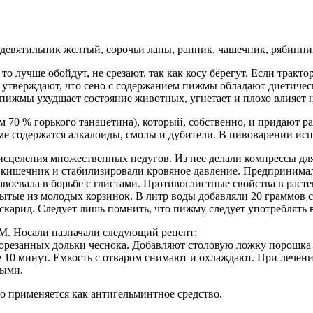
девятильник желтый, сорочьи лапы, ранник, чашечник, рябинни
 то лучше обойдут, не срезают, так как косу берегут. Если трак
м утверждают, что сено с содержанием пижмы обладают диетиче
 пижмы ухудшает состояние животных, угнетает и плохо влияет н
 70 % горького танацетина), который, собственно, и придают ра
 содержатся алкалоиды, смолы и дубители. В пивоварении испол
целения множественных недугов. Из нее делали компрессы для 
 кишечник и стабилизировали кровяное давление. Предпринимал
авоевала в борьбе с глистами. Противоглистные свойства в расте
бытые из молодых корзинок. В литр воды добавляли 20 граммов
скарид. Следует лишь помнить, что пижму следует употреблять 
. М. Носали назначали следующий рецепт:
е порезанных дольки чеснока. Добавляют столовую ложку порош
ще 10 минут. Емкость с отваром снимают и охлаждают. При лече
ными.
о применяется как антигельминтное средство.