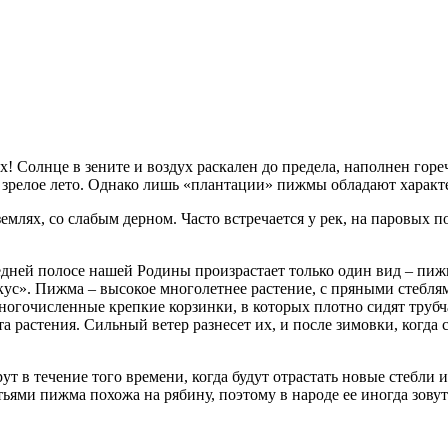
! Солнце в зените и воздух раскален до предела, наполнен гореч
ое, зрелое лето. Однако лишь «плантации» пижмы обладают хара
лях, со слабым дерном. Часто встречается у рек, на паровых пол
редней полосе нашей Родины произрастает только один вид – п
кус». Пижма – высокое многолетнее растение, с пряными стебля
огочисленные крепкие корзинки, в которых плотно сидят трубч
а растения. Сильный ветер разнесет их, и после зимовки, когда 
т в течение того времени, когда будут отрастать новые стебли 
тьями пижма похожа на рябину, поэтому в народе ее иногда зов