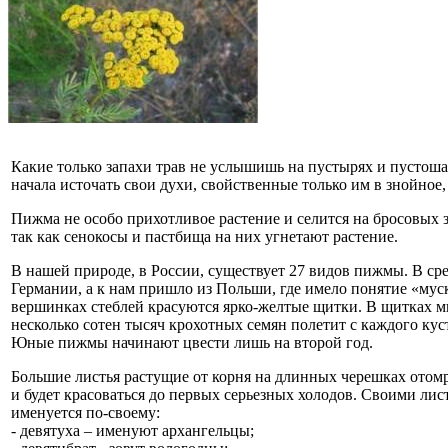
Какие только запахи трав не услышишь на пустырях и пустошах
начала источать свои духи, свойственные только им в знойн
Пижма не особо прихотливое растение и селится на бросовых зем
так как сенокосы и пастбища на них угнетают растение.
В нашей природе, в России, существует 27 видов пижмы. В с
Германии, а к нам пришло из Польши, где имело понятие «мус
вершинках стеблей красуются ярко-желтые щитки. В щитках мн
несколько сотен тысяч крохотных семян полетит с каждого куст
Юные пижмы начинают цвести лишь на второй год.
Большие листья растущие от корня на длинных черешках отомру
и будет красоваться до первых серьезных холодов. Своими лис
именуется по-своему:
- девятуха – именуют архангельцы;