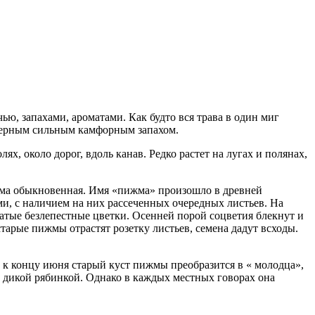
ью, запахами, ароматами. Как будто вся трава в один миг
ктерным сильным камфорным запахом.
ях, около дорог, вдоль канав. Редко растет на лугах и полянах,
ижма обыкновенная. Имя «пижма» произошло в древней
ми, с наличием на них рассеченных очередных листьев. На
атые безлепестные цветки. Осенней порой соцветия блекнут и
старые пижмы отрастят розетку листьев, семена дадут всходы.
и к концу июня старый куст пижмы преобразится в « молодца»,
ут дикой рябинкой. Однако в каждых местных говорах она