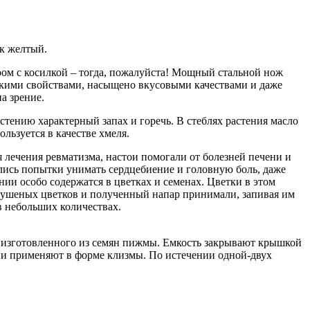
к желтый.
тором с косилкой – тогда, пожалуйста! Мощный стальной нож
скими свойствами, насыщено вкусовыми качествами и даже
а зрение.
стению характерный запах и горечь. В стеблях растения масло
ьзуется в качестве хмеля.
лечения ревматизма, настои помогали от болезней печени и
ись попытки унимать сердцебиение и головную боль, даже
нии особо содержатся в цветках и семенах. Цветки в этом
 сушеных цветков и полученный напар принимали, запивая им
в небольших количествах.
ка изготовленного из семян пижмы. Емкость закрывают крышкой
нии применяют в форме клизмы. По истечении одной-двух