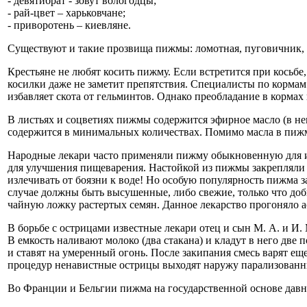
- девятибрат - зовут вологодцы;
- рай-цвет – харьковчане;
- приворотень – киевляне.
Существуют и такие прозвища пижмы: ломотная, пуговичник, 
Крестьяне не любят косить пижму. Если встретится при косьбе,
косилки даже не заметит препятствия. Специалисты по корма
избавляет скота от гельминтов. Однако преобладание в кормах
В листьях и соцветиях пижмы содержится эфирное масло (в нем
содержится в минимальных количествах. Помимо масла в пижме
Народные лекари часто применяли пижму обыкновенную для ис
для улучшения пищеварения. Настойкой из пижмы закрепляли
излечивать от боязни к воде! Но особую популярность пижма з
случае должны быть высушенные, либо свежие, только что до
чайную ложку растертых семян. Данное лекарство прогоняло а
В борьбе с острицами известные лекари отец и сын М. А. и И
В емкость наливают молоко (два стакана) и кладут в него дв
и ставят на умеренный огонь. После закипания смесь варят е
процедур ненавистные острицы выходят наружу парализован
Во Франции и Бельгии пижма на государственной основе давн