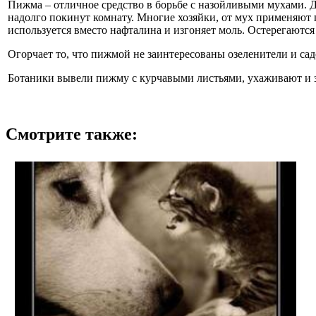
Пижма – отличное средство в борьбе с назойливыми мухами. 
надолго покинут комнату. Многие хозяйки, от мух применяют 
используется вместо нафталина и изгоняет моль. Остерегаютс
Огорчает то, что пижмой не заинтересованы озеленители и садо
Ботаники вывели пижму с курчавыми листьями, ухаживают и з
Смотрите также: