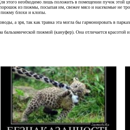
Для этого необходимо лишь положить в помещении пучок этой ц
порошок из пижмы, посыпая им, свежее мясо и насекомые не трог
я пижму блохи и клопы.
воды, а зря, так как травка эта могла бы гармонировать в парках
а бальзамической пижмой (кануфер). Она отличается красотой и