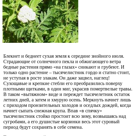
Блекнет и беднеет сухая земля к середине знойного июля.
Страдающие от солнечного пекла и обжигающего ветра
бедные растения прямо «на глазах» сникают и грубеют. И
только одно растение – тысячелистник гордо и статно стоит,
не уступая в росте злакам. Он даже зацвел, наглец!
Сухощавые и крепкие стебли его преобразились поверху
плотными щитками, в один миг, украсив помертвелые травы.
В таком «вытяжном» виде и переждет тысячелетник остаток
летних дней, а затем и хмурую осень. Меркнуть начнет лишь
с приходом пронзительных холодов и оседлых дождей, когда
начнет сыпать снежная крупа. Впав «в спячку»
тысячелистник стойко простоит всю зиму, возвышаясь над
сугробами, а его душистые корзинки весь этот суровый
период будут сохранять в себе семена.