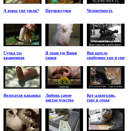
А воры уже ушли?
Предрассудки
Человечность
Сучка ты
Я знаю где Ваши
Вон кресло
крашенная
тапки
свободное там и спи
Волосатая какашка
Любовь самое
Кот-алкоголик,
чистое чувство
горе в семье