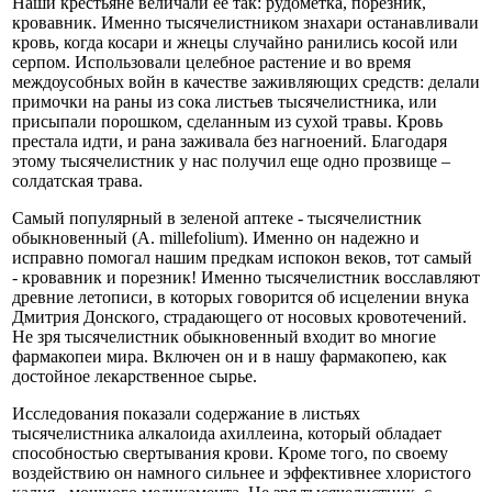
Наши крестьяне величали ее так: рудометка, порезник,
кровавник. Именно тысячелистником знахари останавливали
кровь, когда косари и жнецы случайно ранились косой или
серпом. Использовали целебное растение и во время
междоусобных войн в качестве заживляющих средств: делали
примочки на раны из сока листьев тысячелистника, или
присыпали порошком, сделанным из сухой травы. Кровь
престала идти, и рана заживала без нагноений. Благодаря
этому тысячелистник у нас получил еще одно прозвище –
солдатская трава.
Самый популярный в зеленой аптеке - тысячелистник
обыкновенный (A. millefolium). Именно он надежно и
исправно помогал нашим предкам испокон веков, тот самый
- кровавник и порезник! Именно тысячелистник восславляют
древние летописи, в которых говорится об исцелении внука
Дмитрия Донского, страдающего от носовых кровотечений.
Не зря тысячелистник обыкновенный входит во многие
фармакопеи мира. Включен он и в нашу фармакопею, как
достойное лекарственное сырье.
Исследования показали содержание в листьях
тысячелистника алкалоида ахиллеина, который обладает
способностью свертывания крови. Кроме того, по своему
воздействию он намного сильнее и эффективнее хлористого