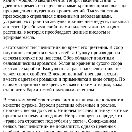
калия - мощного медикамента. Не зря тысячелистник, с
древних времен, на пару с листьями крапивы применялся для
прекращения внутренних кровотечений. Тысячелистник
превосходно справлялся с язвенными заболеваниями,
устранял расстройства желудка и кишечные недуги, повышал
аппетит. Целебными свойствами наделены листья и цветы
растения, в которых преобладают ценные кислоты и
эфирные масла.
Заготовляют тысячелистник во время его цветения. В сбор
идут лишь соцветия и часть стебля. Сушку производят на
свежем воздухе под навесом. Сбор обладает приятным
бальзамическим ароматом. Условия хранения сухого сбора –
жестяные коробки. Высушенная трава тысячелистника не
теряет своих свойств. В лекарственный препарат входит
вместе с цветами ромашки и применяется в виде отвара. По
словам старинных лекарей, умываясь таким отваром, кожа
становится бархатистой с матовым оттенком.
В сельском хозяйстве тысячелистник широко используют в
качестве фуража. Заросли растения объемные и рослые,
стойкие с весны до осени. Нипочем тысячелистнику скотные
прогоны по нему и поедания. Не зря говорят в народе, что
«трава эта отрастает под зубами у скота». Содержанием
белков тысячелистник не похвалится, однако целебных
свойств, положительно влияющих на пищеварительные