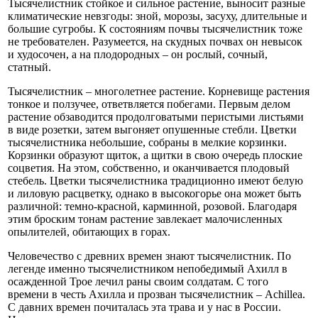
Тысячелистник стойкое и сильное растение, выносит разные
климатические невзгоды: зной, морозы, засуху, длительные и
большие сугробы. К состояниям почвы тысячелистник тоже
не требователен. Разумеется, на скудных почвах он невысок
и худосочен, а на плодородных – он рослый, сочный,
статный.
Тысячелистник – многолетнее растение. Корневище растения
тонкое и ползучее, ответвляется побегами. Первым делом
растение обзаводится продолговатыми перистыми листьями
в виде розетки, затем выгоняет опушенные стебли. Цветки
тысячелистника небольшие, собраны в мелкие корзинки.
Корзинки образуют щиток, а щитки в свою очередь плоские
соцветия. На этом, собственно, и оканчивается плодовый
стебель. Цветки тысячелистника традиционно имеют белую
и лиловую расцветку, однако в высокогорье она может быть
различной: темно-красной, карминной, розовой. Благодаря
этим броским тонам растение завлекает малочисленных
опылителей, обитающих в горах.
Человечество с древних времен знают тысячелистник. По
легенде именно тысячелистником непобедимый Ахилл в
осажденной Трое лечил раны своим солдатам. С того
времени в честь Ахилла и прозван тысячелистник – Achillea.
С давних времен почиталась эта трава и у нас в России.