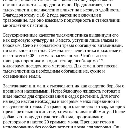
органы и аппетит – предостаточно. Предполагают, что
тысячелистник великолепно влияет на высокую удойность.
Благодаря этому с 1842 года растение включили в
травосеяние, где оно взыскало популярность в становлении
многолетних пастбищ.
Безукоризненные качества тысячелистника выдвинули его
как кормовую культуру на 3 место, уступив лишь злакам и
бобовым. Сено из солдатской травы обогащено витаминами,
питательное и сытное. Семена тысячелистника крохотные и
весят всего 0,08 грамма в тысяче штук. Чтобы засеять
площадь порезником в один гектар, необходимо 12
килограмм посадочного материала. Для семенного посева
тысячелистника необходимы обогащенные, сухие и
освещенные земли.
Заслуживает внимания тысячелистник как средство борьбы с
вредными насекомыми. Истребляющую жидкость готовят в
виде настоя для опрыскивания в садах растений. Для этого
на ведро настоя необходим килограмм мелко порезанной и
высушенной травы. Из травы приготавливают отвар, запарив
предварительно в кипятке, затем настаивают 40 минут. После
добавляют воду до нужного объема, процеживают,
растворяют в настое 20 граммов мыла. Препарат готов к
использованию без особых затрат и вреда для здоровья. Он