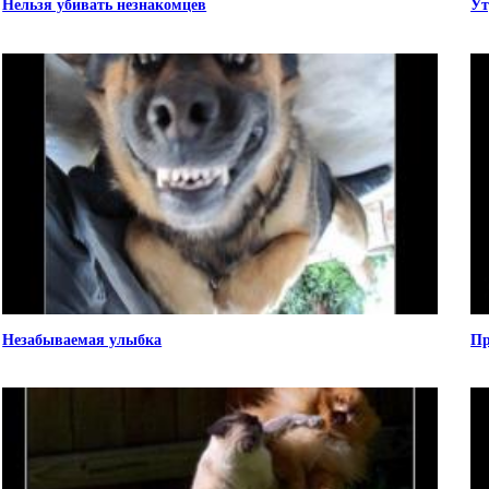
Нельзя убивать незнакомцев
Ут
Незабываемая улыбка
Пр