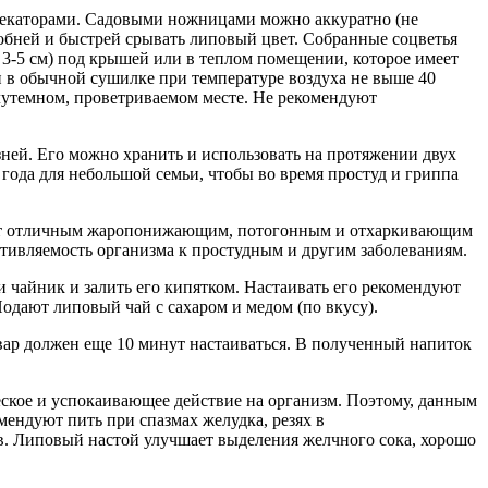
 секаторами. Садовыми ножницами можно аккуратно (не
удобней и быстрей срывать липовый цвет. Собранные соцветья
 3-5 см) под крышей или в теплом помещении, которое имеет
 в обычной сушилке при температуре воздуха не выше 40
лутемном, проветриваемом месте. Не рекомендуют
ней. Его можно хранить и использовать на протяжении двух
 года для небольшой семьи, чтобы во время простуд и гриппа
адает отличным жаропонижающим, потогонным и отхаркивающим
тивляемость организма к простудным и другим заболеваниям.
 чайник и залить его кипятком. Настаивать его рекомендуют
одают липовый чай с сахаром и медом (по вкусу).
твар должен еще 10 минут настаиваться. В полученный напиток
ское и успокаивающее действие на организм. Поэтому, данным
мендуют пить при спазмах желудка, резях в
ов. Липовый настой улучшает выделения желчного сока, хорошо