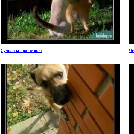
Сучка ты крашенная
Че