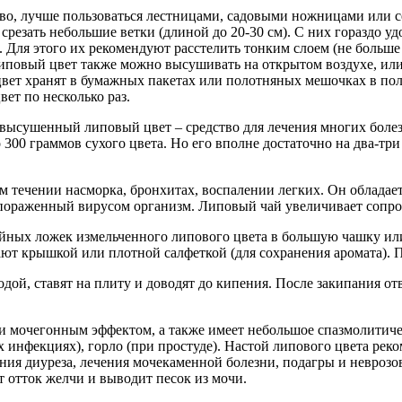
ево, лучше пользоваться лестницами, садовыми ножницами или
 срезать небольшие ветки (длиной до 20-30 см). С них гораздо 
Для этого их рекомендуют расстелить тонким слоем (не больше
повый цвет также можно высушивать на открытом воздухе, или
вет хранят в бумажных пакетах или полотняных мешочках в по
ет по несколько раз.
высушенный липовый цвет – средство для лечения многих болез
 300 граммов сухого цвета. Но его вполне достаточно на два-три
ном течении насморка, бронхитах, воспалении легких. Он обл
пораженный вирусом организм. Липовый чай увеличивает сопро
айных ложек измельченного липового цвета в большую чашку или
ют крышкой или плотной салфеткой (для сохранения аромата). П
дой, ставят на плиту и доводят до кипения. После закипания о
 мочегонным эффектом, а также имеет небольшое спазмолитиче
 инфекциях), горло (при простуде). Настой липового цвета реко
ния диуреза, лечения мочекаменной болезни, подагры и невроз
 отток желчи и выводит песок из мочи.