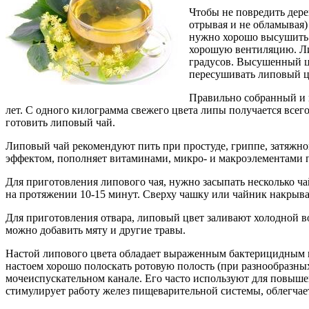
Чтобы не повредить дер
отрывая и не обламывая)
нужно хорошо высушить. 
хорошую вентиляцию. Ли
градусов. Высушенный ц
пересушивать липовый цв
Правильно собранный и 
лет. С одного килограмма свежего цвета липы получается всего
готовить липовый чай.
Липовый чай рекомендуют пить при простуде, гриппе, затяж
эффектом, пополняет витаминами, микро- и макроэлементами 
Для приготовления липового чая, нужно засыпать несколько ч
на протяжении 10-15 минут. Сверху чашку или чайник накрыва
Для приготовления отвара, липовый цвет заливают холодной во
можно добавить мяту и другие травы.
Настой липового цвета обладает выраженным бактерицидным и
настоем хорошо полоскать ротовую полость (при разнообразных
мочеиспускательном канале. Его часто используют для повыше
стимулирует работу желез пищеварительной системы, облегчает