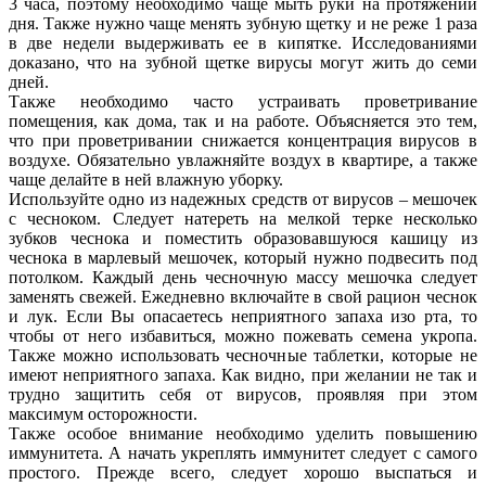
3 часа, поэтому необходимо чаще мыть руки на протяжении
дня. Также нужно чаще менять зубную щетку и не реже 1 раза
в две недели выдерживать ее в кипятке. Исследованиями
доказано, что на зубной щетке вирусы могут жить до семи
дней.
Также необходимо часто устраивать проветривание
помещения, как дома, так и на работе. Объясняется это тем,
что при проветривании снижается концентрация вирусов в
воздухе. Обязательно увлажняйте воздух в квартире, а также
чаще делайте в ней влажную уборку.
Используйте одно из надежных средств от вирусов – мешочек
с чесноком. Следует натереть на мелкой терке несколько
зубков чеснока и поместить образовавшуюся кашицу из
чеснока в марлевый мешочек, который нужно подвесить под
потолком. Каждый день чесночную массу мешочка следует
заменять свежей. Ежедневно включайте в свой рацион чеснок
и лук. Если Вы опасаетесь неприятного запаха изо рта, то
чтобы от него избавиться, можно пожевать семена укропа.
Также можно использовать чесночные таблетки, которые не
имеют неприятного запаха. Как видно, при желании не так и
трудно защитить себя от вирусов, проявляя при этом
максимум осторожности.
Также особое внимание необходимо уделить повышению
иммунитета. А начать укреплять иммунитет следует с самого
простого. Прежде всего, следует хорошо выспаться и