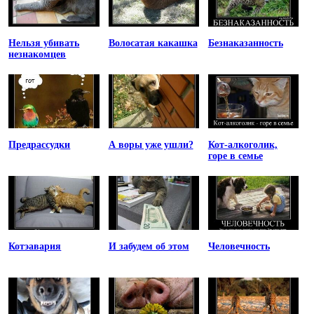
Нельзя убивать
Волосатая какашка
Безнаказанность
незнакомцев
Предрассудки
А воры уже ушли?
Кот-алкоголик,
горе в семье
Котэавария
И забудем об этом
Человечность