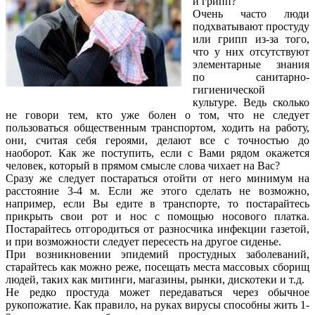
и грипп?
Очень часто люди
подхватывают простуду
или грипп из-за того,
что у них отсутствуют
элементарные знания
по санитарно-
гигиенической
культуре. Ведь сколько
не говори тем, кто уже болен о том, что не следует
пользоваться общественным транспортом, ходить на работу,
они, считая себя героями, делают все с точностью до
наоборот. Как же поступить, если с Вами рядом окажется
человек, который в прямом смысле слова чихает на Вас?
Сразу же следует постараться отойти от него минимум на
расстояние 3-4 м. Если же этого сделать не возможно,
например, если Вы едите в транспорте, то постарайтесь
прикрыть свои рот и нос с помощью носового платка.
Постарайтесь отгородиться от разносчика инфекции газетой,
и при возможности следует пересесть на другое сиденье.
При возникновении эпидемий простудных заболеваний,
старайтесь как можно реже, посещать места массовых сборищ
людей, таких как митинги, магазины, рынки, дискотеки и т.д.
Не редко простуда может передаваться через обычное
рукопожатие. Как правило, на руках вирусы способны жить 1-