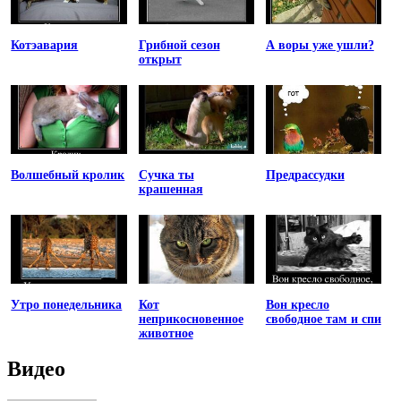
Котэавария
Грибной сезон
А воры уже ушли?
открыт
Волшебный кролик
Сучка ты
Предрассудки
крашенная
Утро понедельника
Кот
Вон кресло
неприкосновенное
свободное там и спи
животное
Видео