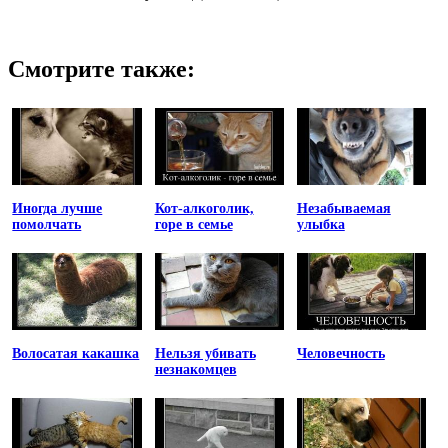
Смотрите также:
Иногда лучше
Кот-алкоголик,
Незабываемая
помолчать
горе в семье
улыбка
Волосатая какашка
Нельзя убивать
Человечность
незнакомцев