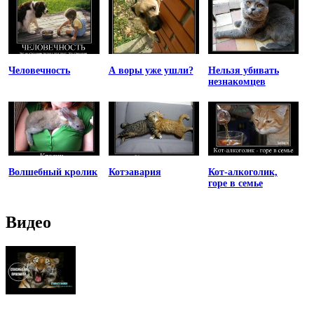
Человечность
А воры уже ушли?
Нельзя убивать
незнакомцев
Волшебный кролик
Котэавария
Кот-алкоголик,
горе в семье
Видео