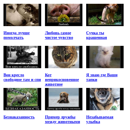
Иногда лучше
Любовь самое
Сучка ты
помолчать
чистое чувство
крашенная
Вон кресло
Кот
Я знаю где Ваши
свободное там и спи
неприкосновенное
тапки
животное
Безнаказанность
Пример дружбы
Незабываемая
между животными
улыбка