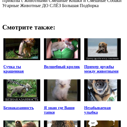
Приколы с животными Смешные Кошки и Смешные Собаки
Угарные Животные ДО СЛЁЗ Большая Подборка
Смотрите также:
Сучка ты
Волшебный кролик
Пример дружбы
крашенная
между животными
Безнаказанность
Я знаю где Ваши
Незабываемая
тапки
улыбка