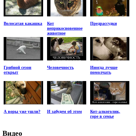
Волосатая какашка
Кот
Предрассудки
неприкосновенное
животное
Грибной сезон
Человечность
Иногда лучше
открыт
помолчать
А воры уже ушли?
И забудем об этом
Кот-алкоголик,
горе в семье
Видео