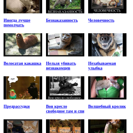
Иногда лучше
Безнаказанность
Человечность
помолчать
Волосатая какашка
Нельзя убивать
Незабываемая
незнакомцев
улыбка
Предрассудки
Вон кресло
Волшебный кролик
свободное там и спи