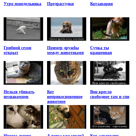
Утро понедельника
Предрассудки
Котэавария
Грибной сезон
Пример дружбы
Сучка ты
открыт
между животными
крашенная
Нельзя убивать
Кот
Вон кресло
незнакомцев
неприкосновенное
свободное там и спи
животное
Иногда лучше
А воры уже ушли?
Кот-алкоголик,