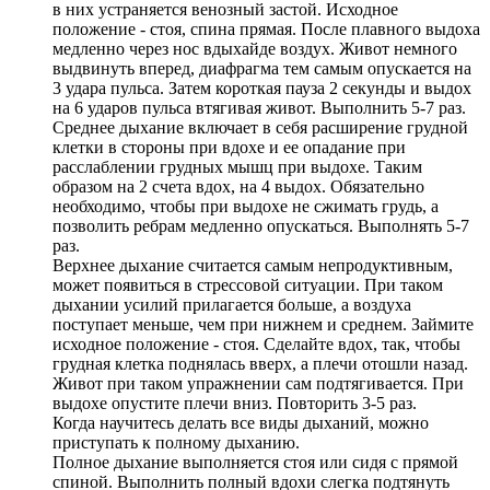
в них устраняется венозный застой. Исходное
положение - стоя, спина прямая. После плавного выдоха
медленно через нос вдыхайде воздух. Живот немного
выдвинуть вперед, диафрагма тем самым опускается на
3 удара пульса. Затем короткая пауза 2 секунды и выдох
на 6 ударов пульса втягивая живот. Выполнить 5-7 раз.
Среднее дыхание включает в себя расширение грудной
клетки в стороны при вдохе и ее опадание при
расслаблении грудных мышц при выдохе. Таким
образом на 2 счета вдох, на 4 выдох. Обязательно
необходимо, чтобы при выдохе не сжимать грудь, а
позволить ребрам медленно опускаться. Выполнять 5-7
раз.
Верхнее дыхание считается самым непродуктивным,
может появиться в стрессовой ситуации. При таком
дыхании усилий прилагается больше, а воздуха
поступает меньше, чем при нижнем и среднем. Займите
исходное положение - стоя. Сделайте вдох, так, чтобы
грудная клетка поднялась вверх, а плечи отошли назад.
Живот при таком упражнении сам подтягивается. При
выдохе опустите плечи вниз. Повторить 3-5 раз.
Когда научитесь делать все виды дыханий, можно
приступать к полному дыханию.
Полное дыхание выполняется стоя или сидя с прямой
спиной. Выполнить полный вдохи слегка подтянуть