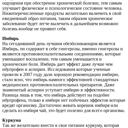
ощущения при обострении хронической болезни, тем самым
улучшает физическое и психологическое состояние человека.
Нижеперечисленные продукты желательно включить в свой
ежедневный образ питания, таким образом хроническое
заболевание будет легче вылечить в дальнейшем возможно
болезнь вообще не проявит себя.
Имбирь
На сегодняшний день лучшим обезболивающим является
Имбирь, он содержит в себе гингеролы, именно гингеролы и
являются противовоспалительными соединениями, которые
уменьшают воспаление, тем самым уменьшается и
хронические боли. Имбирь дает эффект даже лучше чем
ибупрофен и аспирин. Исследования которые ученные
провели в 2007 году дали хорошую рекомендации имбирю,
стало ясно, что имбирь намного эффективней стандартных
медицинских противовоспалительных препаратов. Даже
знаменитый аспирин уступает имбирю в эффективности.
Разница лишь в том, что имбирь действует на подобие
ибупрофена, только в имбире нет побочных эффектов которые
вредят организму. Достаточно жевать корешок имбиря или
сделать из имбиря чай, это будет полезно для всего организма.
Куркума
Так же желательно внести в свое питание куркуму, которая