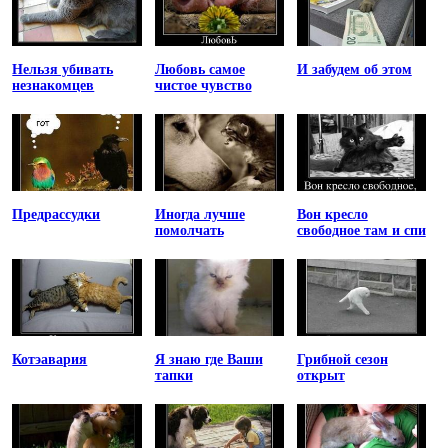
Нельзя убивать
Любовь самое
И забудем об этом
незнакомцев
чистое чувство
Предрассудки
Иногда лучше
Вон кресло
помолчать
свободное там и спи
Котэавария
Я знаю где Ваши
Грибной сезон
тапки
открыт