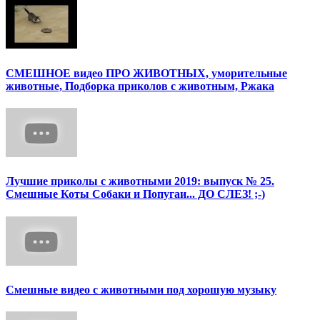
СМЕШНОЕ видео ПРО ЖИВОТНЫХ, уморительные
животные, Подборка приколов с животным, Ржака
Лучшие приколы с животными 2019: выпуск № 25.
Смешные Коты Собаки и Попугаи... ДО СЛЕЗ! ;-)
Смешные видео с животными под хорошую музыку