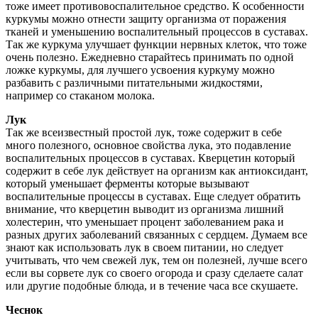
тоже имеет противовоспалительное средство. К особенности
куркумы можно отнести защиту организма от поражения
тканей и уменьшению воспалительный процессов в суставах.
Так же куркума улучшает функции нервных клеток, что тоже
очень полезно. Ежедневно старайтесь принимать по одной
ложке куркумы, для лучшего усвоения куркуму можно
разбавить с различными питательными жидкостями,
например со стаканом молока.
Лук
Так же всеизвестный простой лук, тоже содержит в себе
много полезного, основное свойства лука, это подавление
воспалительных процессов в суставах. Кверцетин который
содержит в себе лук действует на организм как антиоксидант,
который уменьшает ферменты которые вызывают
воспалительные процессы в суставах. Еще следует обратить
внимание, что кверцетин выводит из организма лишний
холестерин, что уменьшает процент заболеванием рака и
разных других заболеваний связанных с сердцем. Думаем все
знают как использовать лук в своем питании, но следует
учитывать, что чем свежей лук, тем он полезней, лучше всего
если вы сорвете лук со своего огорода и сразу сделаете салат
или другие подобные блюда, и в течение часа все скушаете.
Чеснок