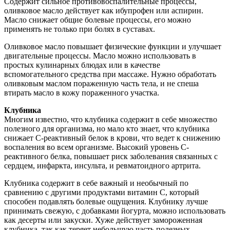
Содержит сильное противовоспалительные процессы,
оливковое масло действует как ибупрофен или аспирин.
Масло снижает общие болевые процессы, его можно
применять не только при болях в суставах.
Оливковое масло повышает физические функции и улучшает
двигательные процессы. Масло можно использовать в
простых кулинарных блюдах или в качестве
вспомогательного средства при массаже. Нужно обработать
оливковым маслом пораженную часть тела, и не спеша
втирать масло в кожу пораженного участка.
Клубника
Многим известно, что клубника содержит в себе множество
полезного для организма, но мало кто знает, что клубника
снижает С-реактивный белок в крови, что ведет к снижению
воспаления во всем организме. Высокий уровень С-
реактивного белка, повышает риск заболевания связанных с
сердцем, инфаркта, инсульта, и ревматоидного артрита.
Клубника содержит в себе важный и необычный по
сравнению с другими продуктами витамин С, который
способен подавлять болевые ощущения. Клубнику лучше
принимать свежую, с добавками йогурта, можно использовать
как десерты или закуски. Хуже действует замороженная
клубника, так как теряет небольшую часть полезных