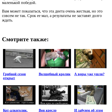
маленькой победой.
Вам может показаться, что эта диета очень жесткая, но это
совсем не так. Срок ее мал, а результаты не заставят долго
ждать.
Смотрите также:
Грибной сезон
Волшебный кролик
А воры уже ушли?
открыт
Кот-алкоголик,
Вон кресло
И забудем об этом