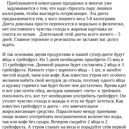
Приближаются новогодние праздники и многие уже
задумываются о том, что надо сбросить пару лишних
килограмм, чтобы выглядеть потрясающее. Эта диета
предназначается тем, у кого лишнего веса 5-8 килограмм.
Диета довольна просто переносится и морально и физически,
нет постоянного чувства голода и жареная картошка не
снится по ночам. Длительной этой диеты всего ничего – 5
дней. Главное терпение и резельтаты не заставят вас долго
ждать.
И так основами двумя продуктами в нашей супер-диете будут
яйца и грейпфрут. На 5 дней необходимо приобрети 15 яиц и
15 грейпфрутов. Дневной рацион будет составлять 2 яйца и 3
грейпфрута. Начните утро с вареного яйца – 1 шт, и запейте
чистой водой, чаем или кофе. Как известно утром нет особого
желания набить свой желудок до отказа, поэтому одного яйца
и кружку горячего чая будет более чем достаточно. Время идет
и вот уже почти обед, желудок начинает «петь» и требовать
пополнить его, вот тут необходимо употребить грейпфрут. Он
утолит чувство голода и жажды и есть не будет хотеться. Как
известно грейпфрут и диета – это замечательное
жиросжигающее средство. Параллельно между приемами
пищи можно употреблять неограниченное количество воды,
чая или кофе без сахара. Вечером съедайте 2 яйца и 2
грейпфрута. А утром станьте на весы и порадуйте себя первой