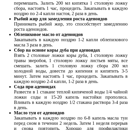
перемешать. Залить 200 мл кипятка 1 столовую ложку
сбора, настоять 1 час, процедить. Закапывать в каждую
ноздрю по 2-4 капли настоя, 2 раза в день.
Рыбий жир для замедления роста аденоидов
Принимать рыбий жир, это способствует замедлению
роста аденоидов.
Облепиховое масло от аденоидов
Закапывать в каждую ноздрю 1-2 капли облепихового
масла 3 раза в день.
Сбор на основе коры дуба при аденоидах
Взять 2 столовые ложки коры дуба, 1 столовую ложку
травы зверобоя, 1 столовую ложку листьев мяты, все
смешать. залить 1 столовую ложку сбора 200 мл
холодной воды, довести до кипения и кипятить 3-5
минут. Затем настоять 1 час, процедить. Закапывать в
каждую ноздрю 2-4 капли, 1-2 раза в день.
Сода при аденоидах
Развести в 1 стакане теплой кипяченой воды 1/4 чайной
ложки соды и 15-20 капель настойки прополиса.
Вливать в каждую ноздрю 1/2 стакана раствора 3-4 раза
в день.
Масло туи от аденоидов
Закапывать в каждую ноздрю по 6-8 капель масла туи
перед сном в течении 2 недель. Затем 1 неделя перерыв
и снова повторить. Хорошо для профилактики