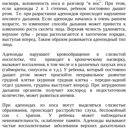
насморк, заложенность носа и разговор "в нос". При этом,
если аденоиды 2 и 3 степени, ребенок постоянно дышит
ртом. Т.е. при разрастании аденоидов происходит нарушение
носового дыхания. Если аденоиды начались в очень раннем
возрасте, то изменение способа дыхания может привести к
изменению роста скелета лица. Верхняя челюсть удлиняется,
верхние зубы - резцы располагаются в хаотичном порядке,
выступая вперед. Таким образом развивается аденоидный тип
лица.
Аденоиды нарушают кровообращение в слизистой
носоглотке, что приводит к хроническому насморку,
вызывает воспаления, в том числе и в различных пазухах носа
(гаймориты, синуситы и т.д.). У ребенка, который постоянно
дышит ртом может произойти неправильное развитие
грудной клетки (куриная грудная клетка - передне-задний
отдел удлинен, грудина выступает вперед). При затруднении
дыхания организм получает кислород в недостаточном
количестве, может развиться анемия.
При аденоидах из носа могут выделяться слизистые
образования, происходит расстройство слуха, беспокойный
сон с храпом. У ребенка может наблюдаться
невнимательность, ослабление памяти. Аденоиды вызывают
частые воспалительные заболевания верхних дыхательных