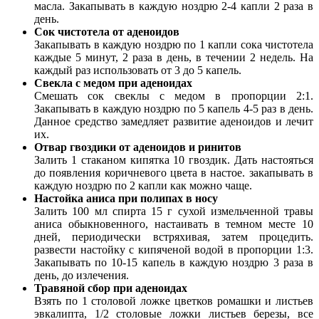
масла. Закапывать в каждую ноздрю 2-4 капли 2 раза в
день.
Сок чистотела от аденоидов
Закапывать в каждую ноздрю по 1 капли сока чистотела
каждые 5 минут, 2 раза в день, в течении 2 недель. На
каждый раз использовать от 3 до 5 капель.
Свекла с медом при аденоидах
Смешать сок свеклы с медом в пропорции 2:1.
Закапывать в каждую ноздрю по 5 капель 4-5 раз в день.
Данное средство замедляет развитие аденоидов и лечит
их.
Отвар гвоздики от аденоидов и ринитов
Залить 1 стаканом кипятка 10 гвоздик. Дать настояться
до появления коричневого цвета в настое. закапывать в
каждую ноздрю по 2 капли как можно чаще.
Настойка аниса при полипах в носу
Залить 100 мл спирта 15 г сухой измельченной травы
аниса обыкновенного, настаивать в темном месте 10
дней, периодически встряхивая, затем процедить.
развести настойку с кипяченой водой в пропорции 1:3.
Закапывать по 10-15 капель в каждую ноздрю 3 раза в
день, до излечения.
Травяной сбор при аденоидах
Взять по 1 столовой ложке цветков ромашки и листьев
эвкалипта, 1/2 столовые ложки листьев березы, все