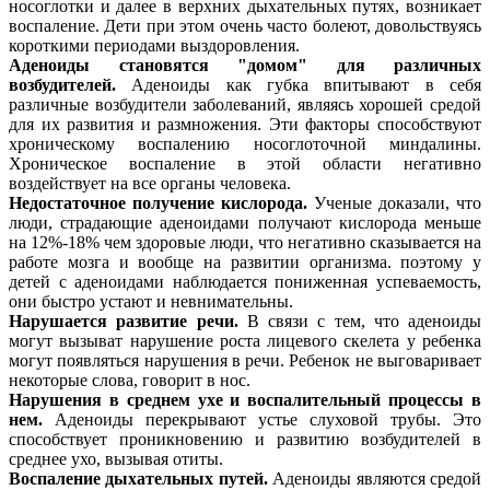
носоглотки и далее в верхних дыхательных путях, возникает
воспаление. Дети при этом очень часто болеют, довольствуясь
короткими периодами выздоровления.
Аденоиды становятся "домом" для различных
возбудителей.
Аденоиды как губка впитывают в себя
различные возбудители заболеваний, являясь хорошей средой
для их развития и размножения. Эти факторы способствуют
хроническому воспалению носоглоточной миндалины.
Хроническое воспаление в этой области негативно
воздействует на все органы человека.
Недостаточное получение кислорода.
Ученые доказали, что
люди, страдающие аденоидами получают кислорода меньше
на 12%-18% чем здоровые люди, что негативно сказывается на
работе мозга и вообще на развитии организма. поэтому у
детей с аденоидами наблюдается пониженная успеваемость,
они быстро устают и невнимательны.
Нарушается развитие речи.
В связи с тем, что аденоиды
могут вызыват нарушение роста лицевого скелета у ребенка
могут появляться нарушения в речи. Ребенок не выговаривает
некоторые слова, говорит в нос.
Нарушения в среднем ухе и воспалительный процессы в
нем.
Аденоиды перекрывают устье слуховой трубы. Это
способствует проникновению и развитию возбудителей в
среднее ухо, вызывая отиты.
Воспаление дыхательных путей.
Аденоиды являются средой