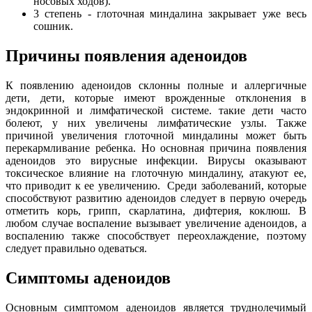
носовых ходов).
3 степень - глоточная миндалина закрывает уже весь
сошник.
Причины появления аденоидов
К появлению аденоидов склонны полные и аллергичные
дети, дети, которые имеют врожденные отклонения в
эндокринной и лимфатической системе. такие дети часто
болеют, у них увеличены лимфатические узлы. Также
причиной увеличения глоточной миндалины может быть
перекармливание ребенка. Но основная причина появления
аденоидов это вирусные инфекции. Вирусы оказывают
токсическое влияние на глоточную миндалину, атакуют ее,
что приводит к ее увеличению. Среди заболеваний, которые
способствуют развитию аденоидов следует в первую очередь
отметить корь, грипп, скарлатина, дифтерия, коклюш. В
любом случае воспаление вызывает увеличение аденоидов, а
воспалению также способствует переохлаждение, поэтому
следует правильно одеваться.
Симптомы аденоидов
Основным симптомом аденоидов является труднолечимый