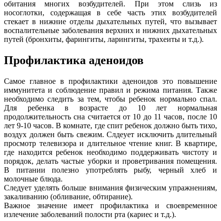
обитания многих возбудителей. При этом слизь из
носоглотки, содержащая в себе часть этих возбудителей
стекает в нижние отделы дыхательных путей, что вызывает
воспалительные заболевания верхних и нижних дыхательных
путей (бронхиты, фарингиты, ларингиты, трахеиты и т.д.).
Профилактика аденоидов
Самое главное в профилактики аденоидов это повышение
иммунитета и соблюдение правил и режима питания. Также
необходимо следить за тем, чтобы ребенок нормально спал.
Для ребенка в возрасте до 10 лет нормальная
продолжительность сна считается от 10 до 11 часов, после 10
лет 9-10 часов. В комнате, где спит ребенок должно быть тихо,
воздух должен быть свежим. Слдеует исключить длительный
просмотр телевизора и длительное чтение книг. В квартире,
где находится ребенок необходимо поддерживать чистоту и
порядок, делать частые уборки и проветривания помещения.
В питании полезно употреблять рыбу, черный хлеб и
молочные блюда.
Следует уделять больше внимания физическим упражнениям,
закаливанию (обливание, обтирание).
Важное значение имеет профилактика и своевременное
излечение заболеваний полости рта (кариес и т.д.).