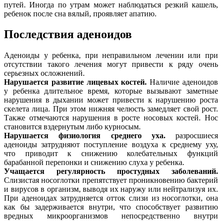
путей. Иногда по утрам может наблюдаться резкий кашель,
ребенок после сна вялый, проявляет апатию.
Последствия аденоидов
Аденоиды у ребенка, при неправильном лечении или при
отсутствии такого лечения могут привести к ряду очень
серьезных осложнений.
Нарушается развитие лицевых костей.
Наличие аденоидов
у ребенка длительное время, которые вызывают заметные
нарушения в дыхании может привести к нарушению роста
скелета лица. При этом нижняя челюсть замедляет свой рост.
Также отмечаются нарушения в росте носовых костей. Нос
становится вздернутым либо курносым.
Нарушается физиология среднего уха.
разросшиеся
аденоиды затрудняют поступление воздуха к среднему уху,
что приводит к снижению колебательных функций
барабанной перепонки и снижению слуха у ребенка.
Учащается регулярность простудных заболеваний.
Слизистая носоглотки препятствует проникновению бактерий
и вирусов в организм, выводя их наружу или нейтрализуя их.
При аденоидах затрудняется отток слизи из носоглотки, она
как бы задерживается внутри, что способствует развитию
вредных микроорганизмов непосредственно внутри