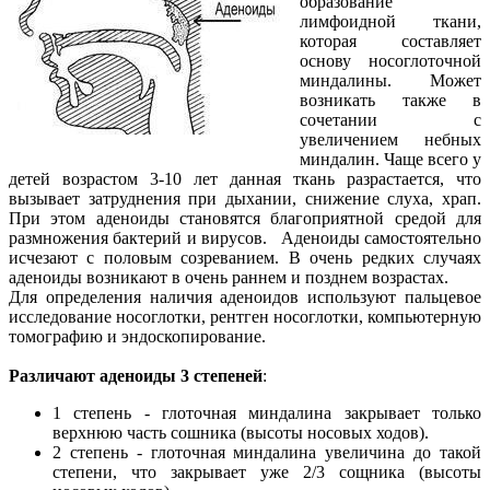
образование
лимфоидной ткани,
которая составляет
основу носоглоточной
миндалины. Может
возникать также в
сочетании с
увеличением небных
миндалин. Чаще всего у
детей возрастом 3-10 лет данная ткань разрастается, что
вызывает затруднения при дыхании, снижение слуха, храп.
При этом аденоиды становятся благоприятной средой для
размножения бактерий и вирусов. Аденоиды самостоятельно
исчезают с половым созреванием. В очень редких случаях
аденоиды возникают в очень раннем и позднем возрастах.
Для определения наличия аденоидов используют пальцевое
исследование носоглотки, рентген носоглотки, компьютерную
томографию и эндоскопирование.
Различают аденоиды 3 степеней
:
1 степень - глоточная миндалина закрывает только
верхнюю часть сошника (высоты носовых ходов).
2 степень - глоточная миндалина увеличина до такой
степени, что закрывает уже 2/3 сощника (высоты