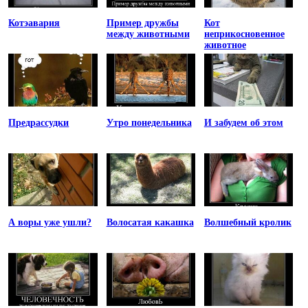
Котэавария
Пример дружбы
Кот
между животными
неприкосновенное
животное
Предрассудки
Утро понедельника
И забудем об этом
А воры уже ушли?
Волосатая какашка
Волшебный кролик