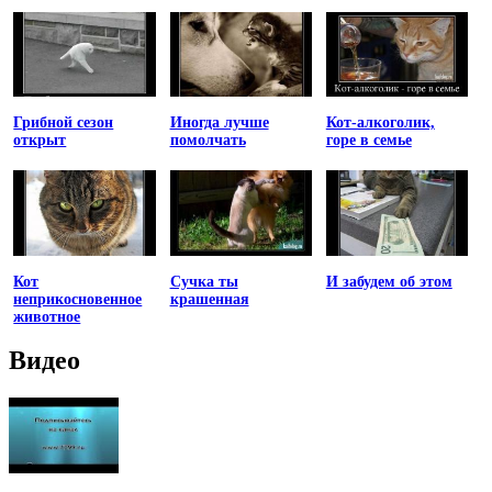
Грибной сезон
Иногда лучше
Кот-алкоголик,
открыт
помолчать
горе в семье
Кот
Сучка ты
И забудем об этом
неприкосновенное
крашенная
животное
Видео