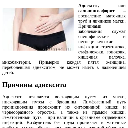
Аднексит,
или
сальпингоофорит
–
воспаление маточных
труб и яичников матки.
Причинами
заболевания служат
специфические и
неспецифические
инфекции: стрептококк,
стафилококк, гонококк,
кишечная палочка,
микобактерии. Примерно каждая пятая женщина,
переболевшая аднекситом, не может иметь в дальнейшем
детей.
Причины аднексита
Аднексит появляется восходящим путем из матки,
нисходящим путем с брюшины. Лимфогенный путь
проникновения происходит из сигмовидной кишки и
червеобразного отростка, а также из прямой кишки.
Гематогенный путь – при наличии в организме отдаленных
инфекций. Возбудитель без труда проникает в маточные
трубы из матки, образуя воспаление их слизистой оболочки.