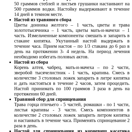
50 граммов стеблей и листьев грушанки настаивают на
500 граммов водки. Настойку выдерживают в течение
14 дней в темном месте.
Настой из травяного сбора
Цветы донника желтого – 1 часть, цветы и трава
золототысячника – 1 часть, цветы мать-и-мачехи – 1
часть. Измельченные компоненты смешать и запарить в
стакане кипятка. Укутанный настой выдержать в
течение часа. Прием настоя – по 1/3 стакана до 6 раз в
день на протяжении 3- 4 недель. На период лечения
необходимо избегать половых актов.
Настой из сбора
Корень алтея, чабрец, мать-и-мачеха – по 2 части,
зверобой тысячелистник - 1 часть, крапива. Смесь в
количестве 3 столовых ложек запарить в литре кипятка
и дать настояться в течение 2 часов, затем процедить.
Настой принимать по 100 граммов 3 раза в день на
протяжении 60 дней.
Травяной сбор для спринцевания
Трава горца птичьего - 5 частей, ромашки - по 1 части,
листья крапивы - 3 части. Смесь компонентов в
количестве 2 столовых ложек запарить литром кипятка
и настаивать в течение часа. Применять спринцевание 2
раза в день.
Настой для спринцевания из корневищ касатика