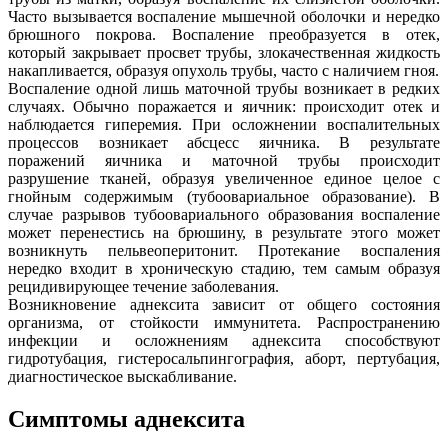
Часто вызывается воспаление мышечной оболочки и нередко
брюшного покрова. Воспаление преобразуется в отек,
который закрывает просвет трубы, злокачественная жидкость
накапливается, образуя опухоль трубы, часто с наличием гноя.
Воспаление одной лишь маточной трубы возникает в редких
случаях. Обычно поражается и яичник: происходит отек и
наблюдается гиперемия. При осложнении воспалительных
процессов возникает абсцесс яичника. В результате
поражений яичника и маточной трубы происходит
разрушение тканей, образуя увеличенное единое целое с
гнойным содержимым (тубоовариальное образование). В
случае разрывов тубоовариального образования воспаление
может перенестись на брюшину, в результате этого может
возникнуть пельвеоперитонит. Протекание воспаления
нередко входит в хроническую стадию, тем самым образуя
рецидивирующее течение заболевания.
Возникновение аднексита зависит от общего состояния
организма, от стойкости иммунитета. Распространению
инфекции и осложнениям аднексита способствуют
гидротубация, гистеросальпингография, аборт, пертубация,
диагностическое выскабливание.
Симптомы аднексита