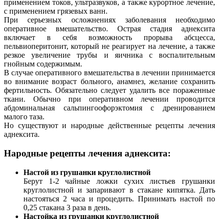
применением токов, ультразвуков, а также курортное лечение,
с применением грязевых ванн.
При серьезных осложнениях заболевания необходимо
оперативное вмешательство. Острая стадия аднексита
включает в себя возможность прорыва абсцесса,
пельвиоперитонит, который не реагирует на лечение, а также
резкое увеличение трубы и яичника с воспалительным
гнойным содержимым.
В случае оперативного вмешательства в лечении принимается
во внимание возраст больного, анамнез, желание сохранить
фертильность. Обязательно следует удалить все пораженные
ткани. Обычно при оперативном лечении проводится
абдоминальная сальпингоофорэктомия с дренированием
малого таза.
Но существуют и народные действенные рецепты лечения
аднексита.
Народные рецепты лечения аднексита:
Настой из грушанки круглолистной
Берут 1-2 чайные ложки сухих листьев грушанки
круглолистной и запаривают в стакане кипятка. Дать
настояться 2 часа и процедить. Принимать настой по
0,25 стакана 3 раза в день.
Настойка из грушанки круглолистной