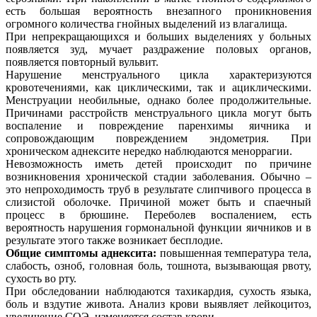
есть большая вероятность внезапного проникновения
огромного количества гнойных выделений из влагалища.
При непрекращающихся и больших выделениях у больных
появляется зуд, мучает раздражение половых органов,
появляется повторный вульвит.
Нарушение менструального цикла характеризуются
кровотечениями, как циклическими, так и ациклическими.
Менструации необильные, однако более продолжительные.
Причинами расстройств менструального цикла могут быть
воспаление и повреждение паренхимы яичника и
сопровождающим повреждением эндометрия. При
хроническом аднексите нередко наблюдаются меноррагии.
Невозможность иметь детей происходит по причине
возникновения хронической стадии заболевания. Обычно –
это непроходимость труб в результате слипчивого процесса в
слизистой оболочке. Причиной может быть и спаечный
процесс в брюшине. Переболев воспалением, есть
вероятность нарушения гормональной функции яичников и в
результате этого также возникает бесплодие.
Общие симптомы аднексита:
повышенная температура тела,
слабость, озноб, головная боль, тошнота, вызывающая рвоту,
сухость во рту.
При обследовании наблюдаются тахикардия, сухость языка,
боль и вздутие живота. Анализ крови выявляет лейкоцитоз,
увеличение СОЭ, изменяется состав крови.