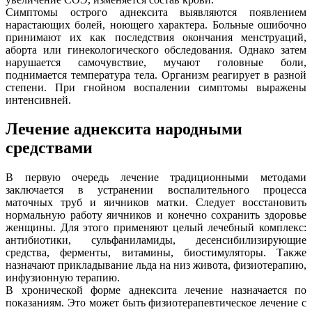
Симптомы острого аднексита выявляются появлением
нарастающих болей, ноющего характера. Больные ошибочно
принимают их как последствия окончания менструаций,
аборта или гинекологического обследования. Однако затем
нарушается самочувствие, мучают головные боли,
поднимается температура тела. Организм реагирует в разной
степени. При гнойном воспалении симптомы выражены
интенсивней.
Лечение аднексита народными
средствами
В первую очередь лечение традиционными методами
заключается в устранении воспалительного процесса
маточных труб и яичников матки. Следует восстановить
нормальную работу яичников и конечно сохранить здоровье
женщины. Для этого применяют целый лечебный комплекс:
антибиотики, сульфаниламиды, десенсибилизирующие
средства, ферменты, витамины, биостимуляторы. Также
назначают прикладывание льда на низ живота, физиотерапию,
инфузионную терапию.
В хронической форме аднексита лечение назначается по
показаниям. Это может быть физиотерапевтическое лечение с