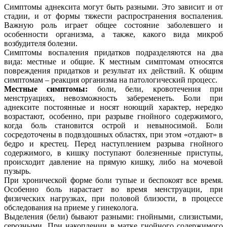
Симптомы аднексита могут быть разными. Это зависит и от
стадии, и от формы тяжести распространения воспаления.
Важную роль играет общее состояние заболевшего и
особенности организма, а также, какого вида микроб
возбудителя болезни.
Симптомы воспаления придатков подразделяются на два
вида: местные и общие. К местным симптомам относятся
повреждения придатков и результат их действий. К общим
симптомам – реакция организма на патологический процесс.
Местные симптомы:
боли, бели, кровотечения при
менструациях, невозможность забеременеть. Боли при
аднексите постоянные и носят ноющий характер, нередко
возрастают, особенно, при разрыве гнойного содержимого,
когда боль становится острой и невыносимой. Боли
сосредоточены в подвздошных областях, при этом «отдают» в
бедро и крестец. Перед наступлением разрыва гнойного
содержимого, в кишку поступают болезненные приступы,
происходит давление на прямую кишку, либо на мочевой
пузырь.
При хронической форме боли тупые и беспокоят все время.
Особенно боль нарастает во время менструации, при
физических нагрузках, при половой близости, в процессе
обследования на приеме у гинеколога.
Выделения (бели) бывают разными: гнойными, слизистыми,
серозными. При накоплении в матке гнойного содержимого