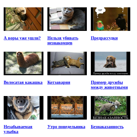
А воры уже ушли?
Нельзя убивать
Предрассудки
незнакомцев
Волосатая какашка
Котэавария
Пример дружбы
между животными
Незабываемая
Утро понедельника
Безнаказанность
улыбка