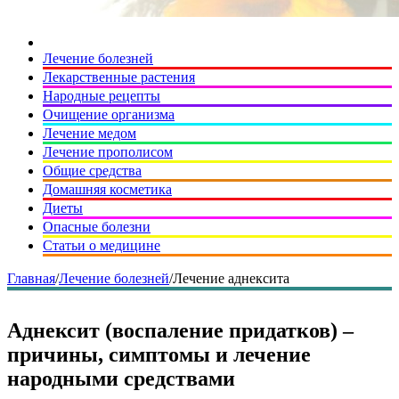
Лечение болезней
Лекарственные растения
Народные рецепты
Очищение организма
Лечение медом
Лечение прополисом
Общие средства
Домашняя косметика
Диеты
Опасные болезни
Статьи о медицине
Главная
/
Лечение болезней
/
Лечение аднексита
Аднексит (воспаление придатков) –
причины, симптомы и лечение
народными средствами