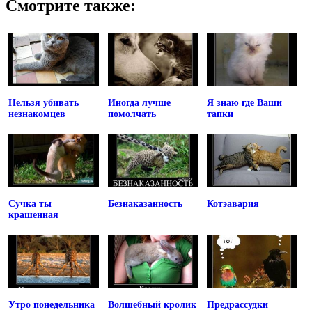
Смотрите также:
Нельзя убивать
Иногда лучше
Я знаю где Ваши
незнакомцев
помолчать
тапки
Сучка ты
Безнаказанность
Котэавария
крашенная
Утро понедельника
Волшебный кролик
Предрассудки