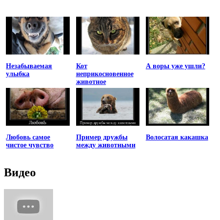
Незабываемая
Кот
А воры уже ушли?
улыбка
неприкосновенное
животное
Любовь самое
Пример дружбы
Волосатая какашка
чистое чувство
между животными
Видео