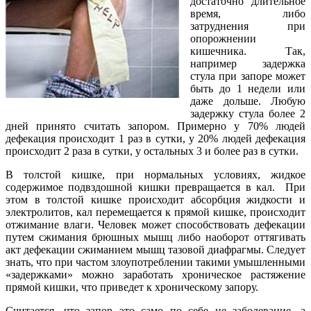
достаточно длительное
время, либо
затруднения при
опорожнении
кишечника. Так,
например задержка
стула при запоре может
быть до 1 недели или
даже дольше. Любую
задержку стула более 2
дней принято считать запором. Примерно у 70% людей
дефекация происходит 1 раз в сутки, у 20% людей дефекация
происходит 2 раза в сутки, у остальных 3 и более раз в сутки.
В толстой кишке, при нормальных условиях, жидкое
содержимое подвздошной кишки превращается в кал. При
этом в толстой кишке происходит абсорбция жидкости и
электролитов, кал перемещается к прямой кишке, происходит
отжимание влаги. Человек может способствовать дефекации
путем сжимания брюшных мышц либо наоборот оттягивать
акт дефекации сжиманием мышц тазовой диафрагмы. Следует
знать, что при частом злоупотреблении такими умышленными
«задержками» можно заработать хроническое растяжение
прямой кишки, что приведет к хроническому запору.
Считается, что запор это само по себе не заболевание, а