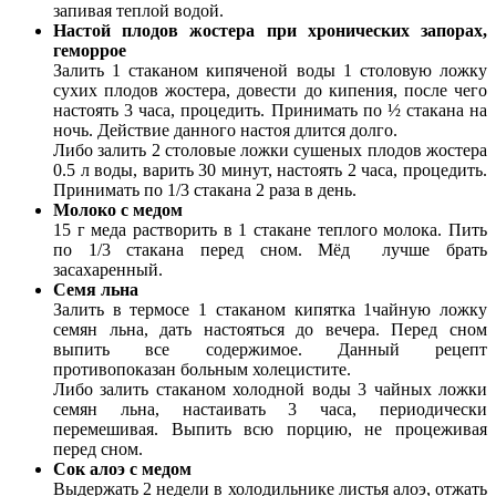
запивая теплой водой.
Настой плодов жостера при хронических запорах,
геморрое
Залить 1 стаканом кипяченой воды 1 столовую ложку
сухих плодов жостера, довести до кипения, после чего
настоять 3 часа, процедить. Принимать по ½ стакана на
ночь. Действие данного настоя длится долго.
Либо залить 2 столовые ложки сушеных плодов жостера
0.5 л воды, варить 30 минут, настоять 2 часа, процедить.
Принимать по 1/3 стакана 2 раза в день.
Молоко с медом
15 г меда растворить в 1 стакане теплого молока. Пить
по 1/3 стакана перед сном. Мёд лучше брать
засахаренный.
Семя льна
Залить в термосе 1 стаканом кипятка 1чайную ложку
семян льна, дать настояться до вечера. Перед сном
выпить все содержимое. Данный рецепт
противопоказан больным холецистите.
Либо залить стаканом холодной воды 3 чайных ложки
семян льна, настаивать 3 часа, периодически
перемешивая. Выпить всю порцию, не процеживая
перед сном.
Сок алоэ с медом
Выдержать 2 недели в холодильнике листья алоэ, отжать