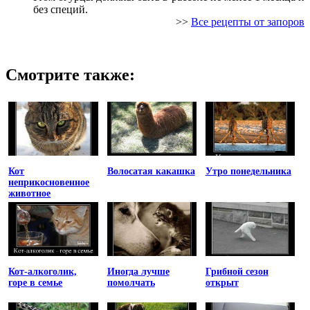
без специй.
>>
Все рецепты от запоров
Смотрите также:
Кот
Волосатая какашка
Утро понедельника
неприкосновенное
животное
Кот-алкоголик,
Иногда лучше
Грибной сезон
горе в семье
помолчать
открыт