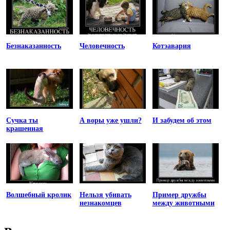
Безнаказанность
Человечность
Котэавария
Сучка ты
А воры уже ушли?
И забудем об этом
крашенная
Волшебный кролик
Нельзя убивать
Пример дружбы
незнакомцев
между животными