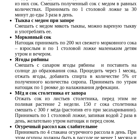
из них сок. Смешать полученный сок с медом в равных
количествах. Принимать по 1 столовой ложке за 30
минут до еды 3 раза в день.
Тыква с медом при запоре
Смешать с медом мякоть тыквы, можно вареную тыкву
и употреблять ее.
Морковный сок
Натощак принимать по 200 мл свежего морковного сока
– взрослым и по 1 столовой ложке маленьким детям
утром и вечером.
Ягоды рябины
Смешать с сахаром ягоды рябины и поставить на
солнце до образования сока. Процедить через 1 месяц,
отжать ягоды, добавить спирта в количестве 5% от
полученного количества сиропа. Принимать по утрам
натощак по 1 рюмке до налаживания дефекации.
Мёд и сок столетника от запора
Отжать сок из листьев столетника, перед этим не
поливая растение 2 недели. 150 г сока столетника
смешать с 300 г мёда (растопив его при засахаривании).
Принимать по 1 столовой ложке, запивая водой 2 раза в
день, желательно утром натощак и перед сном.
Огуречный рассол как слабительное
Принимать по 4 стакана огуречного рассола в день. При
этом огурцы должны быть в рассоле не менее 1 месяца и