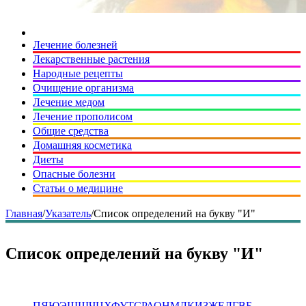
Лечение болезней
Лекарственные растения
Народные рецепты
Очищение организма
Лечение медом
Лечение прополисом
Общие средства
Домашняя косметика
Диеты
Опасные болезни
Статьи о медицине
Главная
/
Указатель
/
Список определений на букву "И"
Список определений на букву "И"
П
Я
Ю
Э
Щ
Ш
Ч
Ц
Х
Ф
У
Т
С
Р
А
О
Н
М
Л
К
И
З
Ж
Е
Д
Г
В
Б