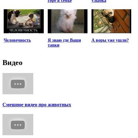
горе в семье
улыбка
Человечность
Я знаю где Ваши
А воры уже ушли?
тапки
Видео
Смешное видео про животных