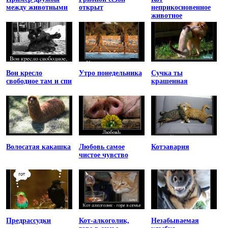
между животными
открыт
неприкосновенное
животное
Вон кресло
Утро понедельника
Сучка ты
свободное там и спи
крашенная
Волосатая какашка
Любовь самое
Котэавария
чистое чувство
Предрассудки
Кот-алкоголик,
Незабываемая