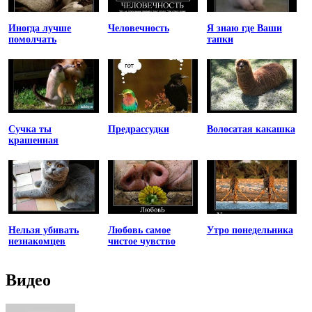
Иногда лучше
Человечность
Я знаю где Ваши
помолчать
тапки
Сучка ты
Предрассудки
Волосатая какашка
крашенная
Нельзя убивать
Любовь самое
Утро понедельника
незнакомцев
чистое чувство
Видео