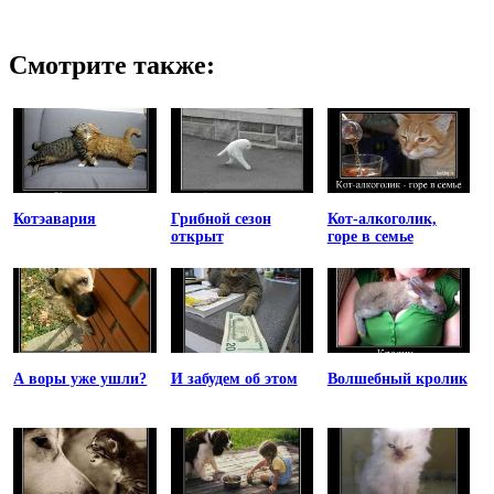
Смотрите также:
Котэавария
Грибной сезон
Кот-алкоголик,
открыт
горе в семье
А воры уже ушли?
И забудем об этом
Волшебный кролик