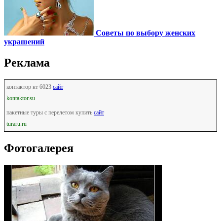
Советы по выбору женских
украшений
Реклама
контактор кт 6023
сайт
kontaktor.su
пакетные туры с перелетом купить
сайт
turaru.ru
Фотогалерея