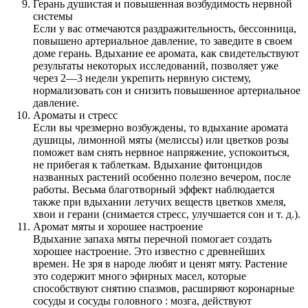
Герань душистая и повышенная возбудимость нервной
системы
Если у вас отмечаются раздражительность, бессонница,
повышено артериальное давление, то заведите в своем
доме герань. Вдыхание ее аромата, как свидетельствуют
результаты некоторых исследований, позволяет уже
через 2—3 недели укрепить нервную систему,
нормализовать сон и снизить повышенное артериальное
давление.
Ароматы и стресс
Если вы чрезмерно возбуждены, то вдыхание аромата
душицы, лимонной мяты (мелиссы) или цветков розы
поможет вам снять нервное напряжение, успокоиться,
не прибегая к таблеткам. Вдыхание фитонцидов
названных растений особенно полезно вечером, после
работы. Весьма благотворный эффект наблюдается
также при вдыхании летучих веществ цветков хмеля,
хвои и герани (снимается стресс, улучшается сон и т. д.).
Аромат мяты и хорошее настроение
Вдыхание запаха мяты перечной помогает создать
хорошее настроение. Это известно с древнейших
времен. Не зря в народе любят и ценят мяту. Растение
это содержит много эфирных масел, которые
способствуют снятию спазмов, расширяют коронарные
сосуды и сосуды головного : мозга, действуют