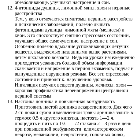
обезболивающе, улучшают настроение и сон.
Фитонциды душицы, лимонной мяты, хвои и нервные
расстройства
Тем, у кого отмечаются симптомы нервных расстройств
и психических заболеваний, полезно дышать
фитонцидами душицы, лимонной мяты (мелиссы) и
хвои. Это способствует снятию стрессовых состояний,
улучшает общее самочувствие, настроение и сон.
Особенно полезно вдыхание успокаивающих летучих
веществ, выделяемых названными выше растениями,
детям школьного возраста. Ведь на уроках им ежедневно
приходится усваивать большой объем информации,
сказывается и напряжение в период экзаменов, подчас и
вынужденные нарушения режима. Все эти стрессовые
состояния и приводят к. нарушению здоровья.
Ингаляция пахучих веществ душицы, мелиссы, хвои —
хорошая профилактика перенапряжений центральной
нервной системы.
Настойка донника и повышенная возбудимость
Приготовить настой донника лекарственного. Для чего
2 ст. ложки сухой измельченной травы донника залить в
термосе 0,5 л крутого кипятка, настоять 1—2 ч,
процедить и пить по 1/3 — 1/2 стакана 2—3 раза в день
при повышенной возбудимости, климактерическом
неврозе, меланхолии, неврастении, головных болях,