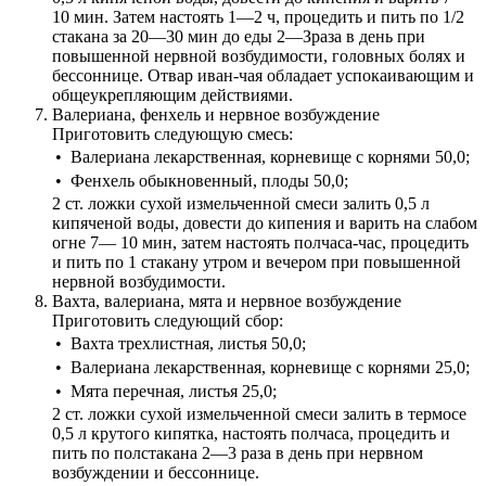
10 мин. Затем настоять 1—2 ч, процедить и пить по 1/2
стакана за 20—30 мин до еды 2—Зраза в день при
повышенной нервной возбудимости, головных болях и
бессоннице. Отвар иван-чая обладает успокаивающим и
общеукрепляющим действиями.
Валериана, фенхель и нервное возбуждение
Приготовить следующую смесь:
•
Валериана лекарственная, корневище с корнями 50,0;
•
Фенхель обыкновенный, плоды 50,0;
2 ст. ложки сухой измельченной смеси залить 0,5 л
кипяченой воды, довести до кипения и варить на слабом
огне 7— 10 мин, затем настоять полчаса-час, процедить
и пить по 1 стакану утром и вечером при повышенной
нервной возбудимости.
Вахта, валериана, мята и нервное возбуждение
Приготовить следующий сбор:
•
Вахта трехлистная, листья 50,0;
•
Валериана лекарственная, корневище с корнями 25,0;
•
Мята перечная, листья 25,0;
2 ст. ложки сухой измельченной смеси залить в термосе
0,5 л крутого кипятка, настоять полчаса, процедить и
пить по полстакана 2—3 раза в день при нервном
возбуждении и бессоннице.