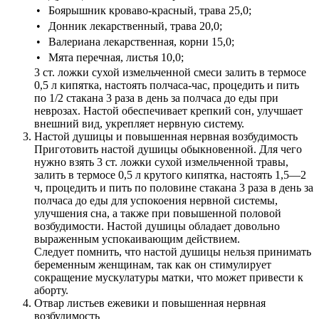
•
Боярышник кроваво-красный, трава 25,0;
•
Донник лекарственный, трава 20,0;
•
Валериана лекарственная, корни 15,0;
•
Мята перечная, листья 10,0;
3 ст. ложки сухой измельченной смеси залить в термосе
0,5 л кипятка, настоять полчаса-час, процедить и пить
по 1/2 стакана 3 раза в день за полчаса до еды при
неврозах. Настой обеспечивает крепкий сон, улучшает
внешний вид, укрепляет нервную систему.
Настой душицы и повышенная нервная возбудимость
Приготовить настой душицы обыкновенной. Для чего
нужно взять 3 ст. ложки сухой измельченной травы,
залить в термосе 0,5 л крутого кипятка, настоять 1,5—2
ч, процедить и пить по половине стакана 3 раза в день за
полчаса до еды для успокоения нервной системы,
улучшения сна, а также при повышенной половой
возбудимости. Настой душицы обладает довольно
выраженным успокаивающим действием.
Следует помнить, что настой душицы нельзя принимать
беременным женщинам, так как он стимулирует
сокращение мускулатуры матки, что может привести к
аборту.
Отвар листьев ежевики и повышенная нервная
возбудимость