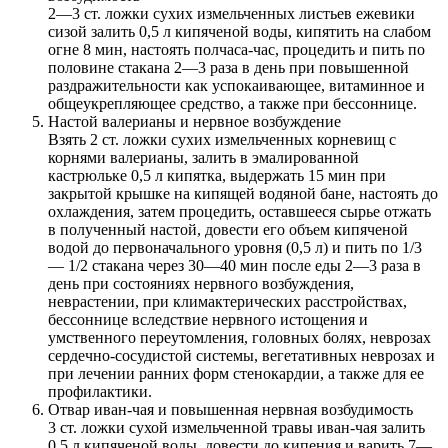
2—3 ст. ложки сухих измельченных листьев ежевики
сизой залить 0,5 л кипяченой воды, кипятить на слабом
огне 8 мин, настоять полчаса-час, процедить и пить по
половине стакана 2—3 раза в день при повышенной
раздражительности как успокаивающее, витаминное и
общеукрепляющее средство, а также при бессоннице.
Настой валерианы и нервное возбуждение
Взять 2 ст. ложки сухих измельченных корневищ с
корнями валерианы, залить в эмалированной
кастрюльке 0,5 л кипятка, выдержать 15 мин при
закрытой крышке на кипящей водяной бане, настоять до
охлаждения, затем процедить, оставшееся сырье отжать
в полученный настой, довести его объем кипяченой
водой до первоначального уровня (0,5 л) и пить по 1/3
— 1/2 стакана через 30—40 мин после еды 2—3 раза в
день при состояниях нервного возбуждения,
неврастении, при климактерических расстройствах,
бессоннице вследствие нервного истощения и
умственного переутомления, головных болях, неврозах
сердечно-сосудистой системы, вегетативных неврозах и
при лечении ранних форм стенокардии, а также для ее
профилактики.
Отвар иван-чая и повышенная нервная возбудимость
3 ст. ложки сухой измельченной травы иван-чая залить
0,5 л кипяченой воды, довести до кипения и варить 7—