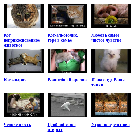
Кот
Кот-алкоголик,
Любовь самое
неприкосновенное
горе в семье
чистое чувство
животное
Котэавария
Волшебный кролик
Я знаю где Ваши
тапки
Человечность
Грибной сезон
Утро понедельника
открыт