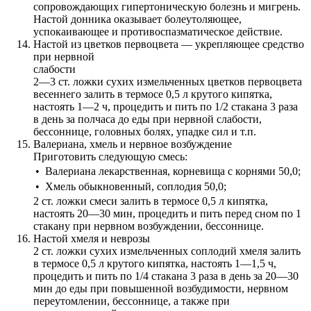
сопровождающих гипертоническую болезнь и мигрень.
Настой донника оказывает болеутоляющее,
успокаивающее и противоспазматическое действие.
Настой из цветков первоцвета — укрепляющее средство
при нервной
слабости
2—3 ст. ложки сухих измельченных цветков первоцвета
весеннего залить в термосе 0,5 л крутого кипятка,
настоять 1—2 ч, процедить и пить по 1/2 стакана 3 раза
в день за полчаса до еды при нервной слабости,
бессоннице, головных болях, упадке сил и т.п.
Валериана, хмель и нервное возбуждение
Приготовить следующую смесь:
•
Валериана лекарственная, корневища с корнями 50,0;
•
Хмель обыкновенный, соплодия 50,0;
2 ст. ложки смеси залить в термосе 0,5 л кипятка,
настоять 20—30 мин, процедить и пить перед сном по 1
стакану при нервном возбуждении, бессоннице.
Настой хмеля и неврозы
2 ст. ложки сухих измельченных соплодий хмеля залить
в термосе 0,5 л крутого кипятка, настоять 1—1,5 ч,
процедить и пить по 1/4 стакана 3 раза в день за 20—30
мин до еды при повышенной возбудимости, нервном
переутомлении, бессоннице, а также при