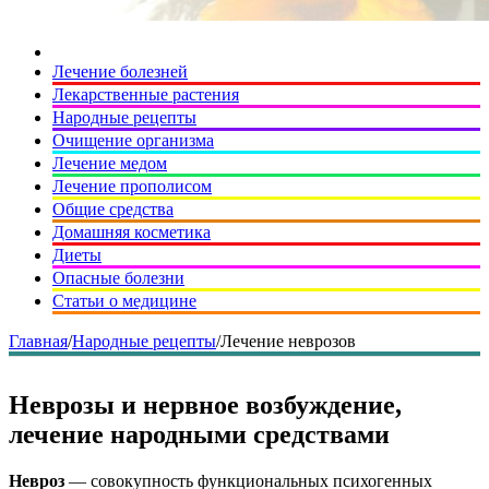
Лечение болезней
Лекарственные растения
Народные рецепты
Очищение организма
Лечение медом
Лечение прополисом
Общие средства
Домашняя косметика
Диеты
Опасные болезни
Статьи о медицине
Главная
/
Народные рецепты
/
Лечение неврозов
Неврозы и нервное возбуждение,
лечение народными средствами
Невроз
— совокупность функциональных психогенных