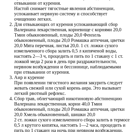
отвыкании от курения.
Настой снимает тягостные явления абстиненции,
успокаивает нервную систему и способствует
очищению легких.
Для отвыкающих от курения успокаивающий сбор
Валериана лекарственная, корневище с корнями 20,0
Тмин обыкновенный, плоды 20,0 Фенхель
обыкновенный, плоды 20,0 Ромашка аптечная, цветки
20,0 Мята перечная, листья 20,0. 1 ст. ложки сухого
измельченного сбора залить 0,5 л кипяченой воды,
настоять 2—3 ч, процедить и пить по 1 стакану с 1 ст.
ложкой меда 2 раза в день при раздражительности,
нервном возбуждении и бессоннице, наблюдаемыми
при отвыкании от курения.
Аир и курение
При появлении тягостного желания закурить следует
жевать свежий или сухой корень аира. Это вызывает
легкий рвотный рефлекс.
Сбор трав, облегчающий никотиновую абстиненцию
Валериана лекарственная, корни 40,0 Тмин
обыкновенный, плоды 20,0 Ромашка аптечная, цветки
20,0 Хмель обыкновенный, шишки 20,0
2 ст. ложки сухого измельченного сбора залить в термосе
0,5 л крутого кипятка, настоять 1—2 часа, процедить и
пить по 1 стакану на ночь при нервном возбуждении,