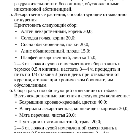
раздражительности и бессоннице, обусловленными
никотиновой абстиненцией.
Лекарственные растения, способствующие отвыканию
от курения
Приготовить следующий сбор:
•
Алтей лекарственный, корень 30,0;
•
Солодка голая, корни 20,0;
•
Сосна обыкновенная, почки 20,0;
•
Анис обыкновенный, плоды 15,0;
•
Шалфей лекарственный, листья 15,0;
2—3 ст. ложки сухого измельченного сбора залить в
термосе 0,5 л кипятка, настоять 3—4 ч, процедить и
пить по 1/3 стакана 3 раза в день при отвыкании от
курения, а также при хроническом бронхите, им
обусловленным.
Сбор трав, способствующий отвыканию от табака
Взять лекарственные растения в следующем количестве:
•
Боярышник кроваво-красный, цветки 40,0;
•
Валериана лекарственная, корневище с корнями 20,0;
•
Мята перечная, листья 20,0;
•
Пустырник пяти-лопастный, трава 20,0;
2—3 ст. ложки сухой измельченной смеси залить в