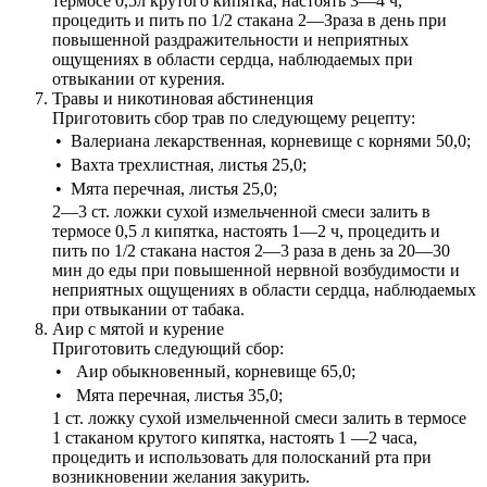
термосе 0,5л крутого кипятка, настоять 3—4 ч,
процедить и пить по 1/2 стакана 2—Зраза в день при
повышенной раздражительности и неприятных
ощущениях в области сердца, наблюдаемых при
отвыкании от курения.
Травы и никотиновая абстиненция
Приготовить сбор трав по следующему рецепту:
•
Валериана лекарственная, корневище с корнями 50,0;
•
Вахта трехлистная, листья 25,0;
•
Мята перечная, листья 25,0;
2—3 ст. ложки сухой измельченной смеси залить в
термосе 0,5 л кипятка, настоять 1—2 ч, процедить и
пить по 1/2 стакана настоя 2—3 раза в день за 20—30
мин до еды при повышенной нервной возбудимости и
неприятных ощущениях в области сердца, наблюдаемых
при отвыкании от табака.
Аир с мятой и курение
Приготовить следующий сбор:
•
Аир обыкновенный, корневище 65,0;
•
Мята перечная, листья 35,0;
1 ст. ложку сухой измельченной смеси залить в термосе
1 стаканом крутого кипятка, настоять 1 —2 часа,
процедить и использовать для полосканий рта при
возникновении желания закурить.