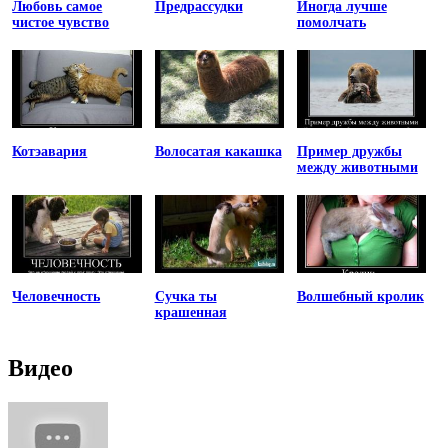
Любовь самое
Предрассудки
Иногда лучше
чистое чувство
помолчать
Котэавария
Волосатая какашка
Пример дружбы
между животными
Человечность
Сучка ты
Волшебный кролик
крашенная
Видео