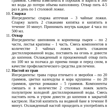
граммов. Семена измельчить в порошок и варить в 500
мл воды до потери объема наполовину. Отвар пить 4-5
раз в день по 1 столовой ложке.
Спаржа
Ингредиенты: спаржа аптечная – 3 чайные ложки.
Спаржу залить 2 стаканами кипятка и кипятить в
течение 10 минут. Принимать внутрь каждые 4 часа по
500 мл.
Отвар
Ингредиенты: шиповник и корневища пырея – по 2
части, листья крапивы – 1 часть. Смесь компонентов в
количестве 3 чайных ложек залить стаканом
дистиллированной воды, поставить на огонь и довести
до кипения. Охлажденный и процеженный отвар пить
по 100 мл за полчаса до приема пищи и перед сном, в
качестве профилактического средства для печени.
Настой из трав
Ингредиенты: трава горца птичьего и зверобоя – по 20
граммов, цветки календулы и кора крушины – по 20
граммов, цветки ромашки – 5 граммов. Компоненты
смешать и в количестве 2 столовых ложек залить
полулитром холодной дистиллированной воды. Смесь
настоять ночь и утром довести до кипения в закрытой
кастрюле. Настой кипятить на водяной бане в течение 8
минут. Охлажденный настой процедить и употреблять в