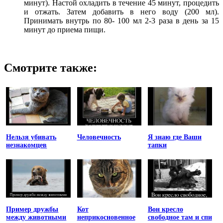
минут). Настой охладить в течение 45 минут, процедить
и отжать. Затем добавить в него воду (200 мл).
Принимать внутрь по 80- 100 мл 2-3 раза в день за 15
минут до приема пищи.
Смотрите также:
Нельзя убивать
Человечность
Я знаю где Ваши
незнакомцев
тапки
Пример дружбы
Кот
Вон кресло
между животными
неприкосновенное
свободное там и спи