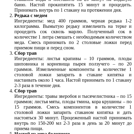
баню. Настой прокипятить 15 минут и процедить.
Принимать внутрь по 1 стакану на протяжении дня.
Редька с медом
Ингредиенты: мед 400 граммов, черная редька 1-2
килограмма. Вымытую редьку измельчить на терке и
процедить сок сквозь марлю. Полученный сок в
количестве 1 литра смешать с необходимым количеством
меда. Смесь принимать по 2 столовые ложки перед
приемом пищи и перед сном.
Сбор трав
Ингредиенты: листья крапивы – 10 граммов, плоды
шиповника и корневища пырея ползучего – по 20
граммов. Измельченные компоненты в количестве 1
столовой ложки запарить в стакане кипятка и
настаивать около 1 часа. Настой принимать по 1 стакану
2-3 раза в течение дня.
Сбор трав
Ингредиенты: травы зверобоя и тысячелистника – по 15
граммов; листья мяты, плоды тмина, кора крушины – по
15 граммов. Смесь компонентов в количестве 1
столовой ложки запарить стаканом кипятка и дать
настояться 30 минут. Процеженный настой принимать
внутрь по 150-200 мл 2-3 раза в день за 20 минут до
приема пищи.
Настой из аира болотного