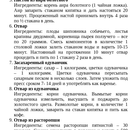
Ингредиенты: корень аира болотного (1 чайная ложка).
Аир запарить стаканом кипятка и дать настояться 20
минут. Процеженный настой принимать внутрь 4 раза
по ½ стакана в день.
Отвар
Ингредиенты: плоды шиповника собачьего, листья
крапивы двудомной, корневища пырея ползучего – все
по 20 граммов. Смесь компонентов в количестве 1
столовой ложки залить стаканом воды и варить 10-15
минут. Настоянный на протяжении 10 минут отвар
процедить и пить по 1 стакану 2 раза в день.
Засахаренный одуванчик
Ингредиенты: сахар – 1 килограмм, цветки одуванчика
– 1 килограмм. Цветки одуванчика пересыпать
сахарным песком в несколько слоев. Затем уложить под
пресс сроком 7- 14 дней и употреблять как варенье.
Отвар из одуванчика
Ингредиенты: корни одуванчика. Вымытые корни
одуванчика измельчить, высушить и поджарить до
золотистого цвета. Размолотые корни, в количестве 1
чайной ложки, заварить на стакан кипятка и пить как
кофе.
Отвар из расторопши
Ингредиенты: семена расторопши пятнистой – 30