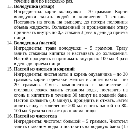
течение дня по несколько раз.
Володушка (отвар)
Ингредиенты: корни володушки – 70 граммов. Корни
володушки залить водой в количестве 1 стакана.
Поставить на огонь на выпарку, до потери половины
объема жидкости. Охлажденный и процеженный отвар
принимать внутрь по 0,3 стакана 3 раза в день до приема
пищи.
Володушка (настой)
Ингредиенты: трава володушки – 5 граммов. Траву
залить стаканом кипятка и настаивать до охлаждения.
Настой процедить и принимать внутрь по 100 мл 3 раза
в день до приема пищи.
Настой из листьев и корений
Ингредиенты: листья мяты и корень одуванчика – по 30
граммов, корни горечавки желтой и листья вахты – по
20 граммов. Смесь компонентов в количестве 2
столовых ложек залить стаканом воды, поставить на
огонь и кипятить в течение 30 минут на водяной бане.
Настой охладить (10 минут), процедить и отжать. Затем
долить воду в количестве 200 мл и пить настой по 80-
100 мл 3 раза за полчаса до приема пищи.
Настой из чистотела
Ингредиенты: чистотел большой – 5 граммов. Чистотел
залить стаканом воды и поставить на водяную баню (15