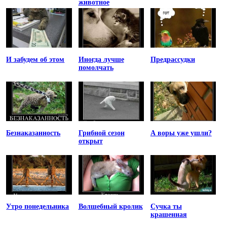
животное
И забудем об этом
Иногда лучше
Предрассудки
помолчать
Безнаказанность
Грибной сезон
А воры уже ушли?
открыт
Утро понедельника
Волшебный кролик
Сучка ты
крашенная